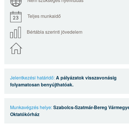
Nem szükséges nyelvtudás
Teljes munkaidő
Bértábla szerinti jövedelem
Jelentkezési határidő:
A pályázatok visszavonásig
folyamatosan benyújthatóak.
Munkavégzés helye:
Szabolcs-Szatmár-Bereg Vármegye
Oktatókórház