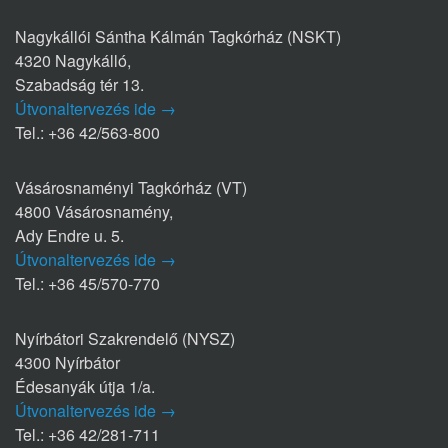
Nagykállói Sántha Kálmán Tagkórház (NSKT)
4320 Nagykálló,
Szabadság tér 13.
Útvonaltervezés ide →
Tel.: +36 42/563-800
Vásárosnaményi Tagkórház (VT)
4800 Vásárosnamény,
Ady Endre u. 5.
Útvonaltervezés ide →
Tel.: +36 45/570-770
Nyírbátori Szakrendelő (NYSZ)
4300 Nyírbátor
Édesanyák útja 1/a.
Útvonaltervezés ide →
Tel.: +36 42/281-711