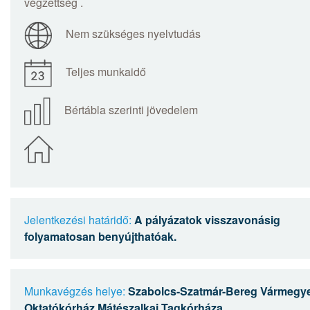
végzettség .
Nem szükséges nyelvtudás
Teljes munkaidő
Bértábla szerinti jövedelem
Jelentkezési határidő:
A pályázatok visszavonásig
folyamatosan benyújthatóak.
Munkavégzés helye:
Szabolcs-Szatmár-Bereg Vármegye
Oktatókórház Mátészalkai Tagkórháza