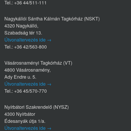
Tel.: +36 44/511-111
Nagykállói Sántha Kálmán Tagkórház (NSKT)
4320 Nagykálló,
Szabadság tér 13.
Útvonaltervezés ide →
Tel.: +36 42/563-800
Vásárosnaményi Tagkórház (VT)
4800 Vásárosnamény,
Ady Endre u. 5.
Útvonaltervezés ide →
Tel.: +36 45/570-770
Nyírbátori Szakrendelő (NYSZ)
4300 Nyírbátor
Édesanyák útja 1/a.
Útvonaltervezés ide →