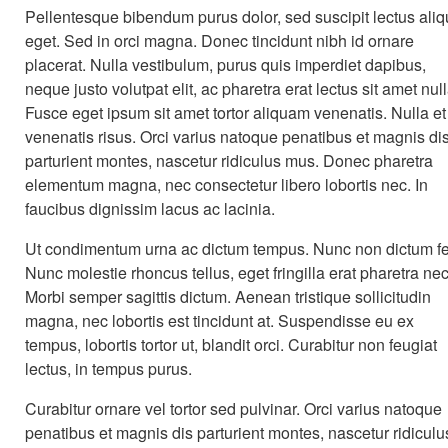
Pellentesque bibendum purus dolor, sed suscipit lectus aliq
eget. Sed in orci magna. Donec tincidunt nibh id ornare
placerat. Nulla vestibulum, purus quis imperdiet dapibus,
neque justo volutpat elit, ac pharetra erat lectus sit amet null
Fusce eget ipsum sit amet tortor aliquam venenatis. Nulla et
venenatis risus. Orci varius natoque penatibus et magnis di
parturient montes, nascetur ridiculus mus. Donec pharetra
elementum magna, nec consectetur libero lobortis nec. In
faucibus dignissim lacus ac lacinia.
Ut condimentum urna ac dictum tempus. Nunc non dictum fel
Nunc molestie rhoncus tellus, eget fringilla erat pharetra nec
Morbi semper sagittis dictum. Aenean tristique sollicitudin
magna, nec lobortis est tincidunt at. Suspendisse eu ex
tempus, lobortis tortor ut, blandit orci. Curabitur non feugiat
lectus, in tempus purus.
Curabitur ornare vel tortor sed pulvinar. Orci varius natoque
penatibus et magnis dis parturient montes, nascetur ridiculu