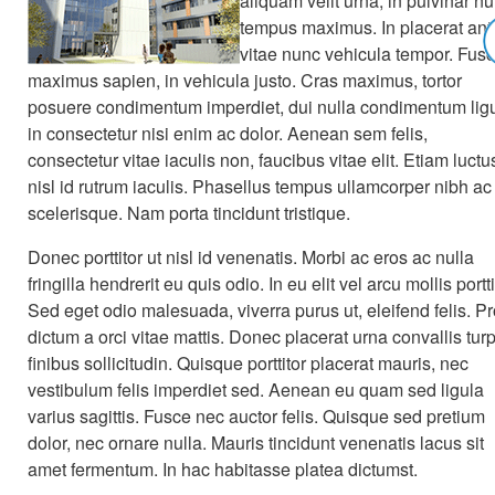
aliquam velit urna, in pulvinar nu
tempus maximus. In placerat ant
vitae nunc vehicula tempor. Fus
maximus sapien, in vehicula justo. Cras maximus, tortor
posuere condimentum imperdiet, dui nulla condimentum ligu
in consectetur nisi enim ac dolor. Aenean sem felis,
consectetur vitae iaculis non, faucibus vitae elit. Etiam luctu
nisl id rutrum iaculis. Phasellus tempus ullamcorper nibh ac
scelerisque. Nam porta tincidunt tristique.
Donec porttitor ut nisl id venenatis. Morbi ac eros ac nulla
fringilla hendrerit eu quis odio. In eu elit vel arcu mollis portti
Sed eget odio malesuada, viverra purus ut, eleifend felis. Pr
dictum a orci vitae mattis. Donec placerat urna convallis turp
finibus sollicitudin. Quisque porttitor placerat mauris, nec
vestibulum felis imperdiet sed. Aenean eu quam sed ligula
varius sagittis. Fusce nec auctor felis. Quisque sed pretium
dolor, nec ornare nulla. Mauris tincidunt venenatis lacus sit
amet fermentum. In hac habitasse platea dictumst.