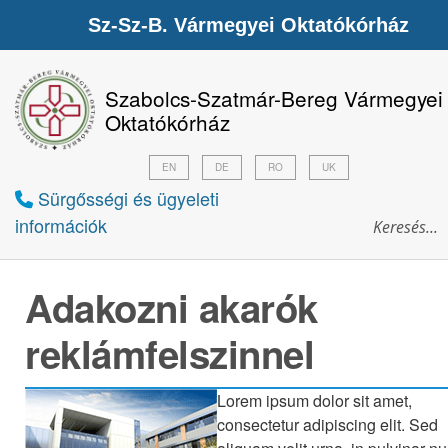
Sz-Sz-B. Vármegyei Oktatókórház
Szabolcs-Szatmár-Bereg Vármegyei
Oktatókórház
EN
DE
RO
UK
Sürgősségi és ügyeleti
információk
Adakozni akarók
reklámfelszinnel
Lorem ipsum dolor sit amet,
consectetur adipiscing elit. Sed