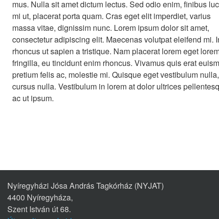
mus. Nulla sit amet dictum lectus. Sed odio enim, finibus lu
mi ut, placerat porta quam. Cras eget elit imperdiet, varius
massa vitae, dignissim nunc. Lorem ipsum dolor sit amet,
consectetur adipiscing elit. Maecenas volutpat eleifend mi. I
rhoncus ut sapien a tristique. Nam placerat lorem eget lore
fringilla, eu tincidunt enim rhoncus. Vivamus quis erat euis
pretium felis ac, molestie mi. Quisque eget vestibulum nulla,
cursus nulla. Vestibulum in lorem at dolor ultrices pellentes
ac ut ipsum.
Nyíregyházi Jósa András Tagkórház (NYJAT)
4400 Nyíregyháza,
Szent István út 68.