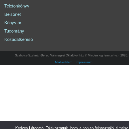
Telefonkönyv
Belsőnet
Könyvtár
Tudomány
Közadatkereső
Szabolcs-Szatmár-Bereg Vármegyei Oktatókórház © Minden jog fenntartva - 2026.
Adatvédelem
Impresszum
Kedves Látogató! Tájékoztatjuk, hogy a honlap felhasználói élmény