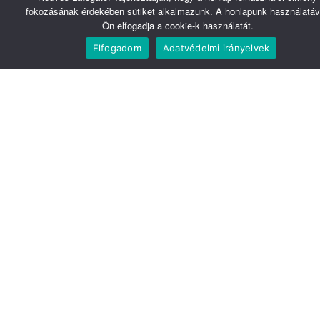
fokozásának érdekében sütiket alkalmazunk. A honlapunk használatáv
Ön elfogadja a cookie-k használatát.
Elfogadom
Adatvédelmi irányelvek