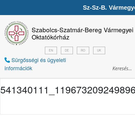
Sz-Sz-B. Vármegy
Szabolcs-Szatmár-Bereg Vármegyei
Oktatókórház
EN
DE
RO
UK
Sürgősségi és ügyeleti
információk
541340111_11967320924989