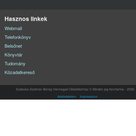
Hasznos linkek
Webmail
Telefonkönyv
Belsőnet
Könyvtár
Tudomány
Közadatkereső
Szabolcs-Szatmár-Bereg Vármegyei Oktatókórház © Minden jog fenntartva - 2026.
Adatvédelem
Impresszum