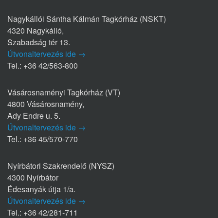
Nagykállói Sántha Kálmán Tagkórház (NSKT)
4320 Nagykálló,
Szabadság tér 13.
Útvonaltervezés ide →
Tel.: +36 42/563-800
Vásárosnaményi Tagkórház (VT)
4800 Vásárosnamény,
Ady Endre u. 5.
Útvonaltervezés ide →
Tel.: +36 45/570-770
Nyírbátori Szakrendelő (NYSZ)
4300 Nyírbátor
Édesanyák útja 1/a.
Útvonaltervezés ide →
Tel.: +36 42/281-711