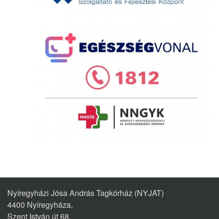
Nyíregyházi Jósa András Tagkórház (NYJAT)
4400 Nyíregyháza,
Szent István út 68.