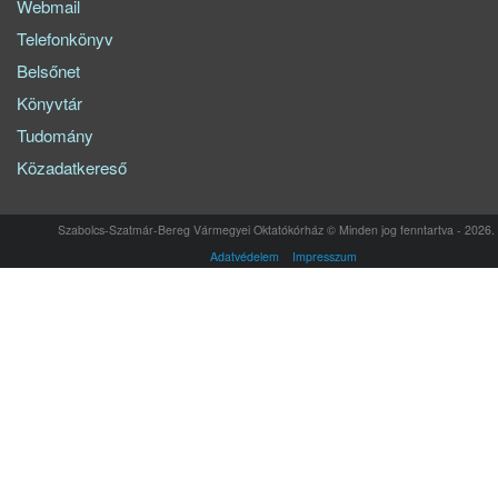
Webmail
Telefonkönyv
Belsőnet
Könyvtár
Tudomány
Közadatkereső
Szabolcs-Szatmár-Bereg Vármegyei Oktatókórház © Minden jog fenntartva - 2026.
Adatvédelem
Impresszum