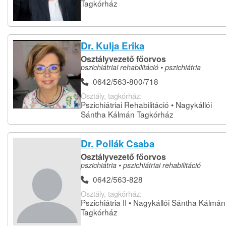
Tagkórház
Dr. Kulja Erika
Osztályvezető főorvos
pszichiátriai rehabilitáció • pszichiátria
0642/563-800/718
Osztály, tagkórház:
Pszichiátriai Rehabilitáció • Nagykállói
Sántha Kálmán Tagkórház
Dr. Pollák Csaba
Osztályvezető főorvos
pszichiátria • pszichiátriai rehabilitáció
0642/563-828
Osztály, tagkórház:
Pszichiátria II • Nagykállói Sántha Kálmán
Tagkórház