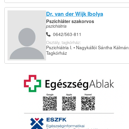
Dr. van der Wijk Ibolya
Pszichiáter szakorvos
pszichiátria
0642/563-811
Osztály, tagkórház:
Pszichiátria I. • Nagykállói Sántha Kálmán
Tagkórház