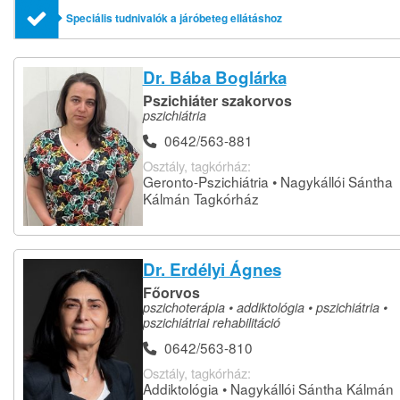
Speciális tudnivalók a járóbeteg ellátáshoz
Dr. Bába Boglárka
Pszichiáter szakorvos
pszichiátria
0642/563-881
Osztály, tagkórház:
Geronto-Pszichiátria • Nagykállói Sántha
Kálmán Tagkórház
Dr. Erdélyi Ágnes
Főorvos
pszichoterápia • addiktológia • pszichiátria •
pszichiátriai rehabilitáció
0642/563-810
Osztály, tagkórház:
Addiktológia • Nagykállói Sántha Kálmán