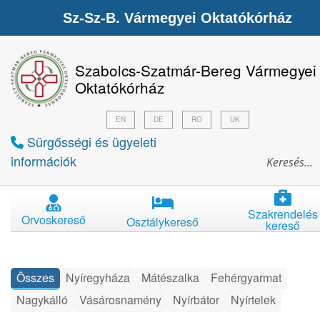
Sz-Sz-B. Vármegyei Oktatókórház
Szabolcs-Szatmár-Bereg Vármegyei
Oktatókórház
EN
DE
RO
UK
Sürgősségi és ügyeleti
információk
Szakrendelés
Orvoskereső
Osztálykereső
kereső
Összes
Nyíregyháza
Mátészalka
Fehérgyarmat
Nagykálló
Vásárosnamény
Nyírbátor
Nyírtelek