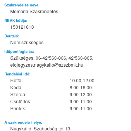
Szakrendelés neve:
Memória Szakrendelés
NEAK kódja:
150121813
Beutaló:
Nem szükséges
Időpontfoglalás:
Szükséges. 06-42/563-866, 42/563-865,
elojegyzes.nagykallo@szszbmk.hu
Rendelési idő:
Hétfő:
10.00-12.00
Kedd:
8.00-16:00
Szerda:
9.00-12.00
Csütörtök:
9.00-11.00
Péntek:
9.00-11.00
A szakrendelő helye:
Nagykálló, Szabadság tér 13.