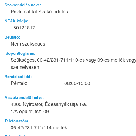
Szakrendelés neve:
Pszichiátriai Szakrendelés
NEAK kódja:
150121817
Beutaló:
Nem szükséges
Időpontfoglalás:
Szükséges. 06-42/281-711/110-es vagy 09-es mellék vag
személyesen
Rendelési idő:
Péntek:
08:00-15:00
A szakrendelő helye:
4300 Nyírbátor, Édesanyák útja 1/a.
1/A épület, fsz. 09.
Telefonszám:
06-42/281-711/114 mellék