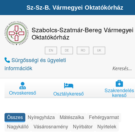
Sz-Sz-B. Vármegyei Oktatókórház
Szabolcs-Szatmár-Bereg Vármegyei
Oktatókórház
EN
DE
RO
UK
Sürgősségi és ügyeleti
információk
Szakrendelés
Orvoskereső
Osztálykereső
kereső
Összes
Nyíregyháza
Mátészalka
Fehérgyarmat
Nagykálló
Vásárosnamény
Nyírbátor
Nyírtelek