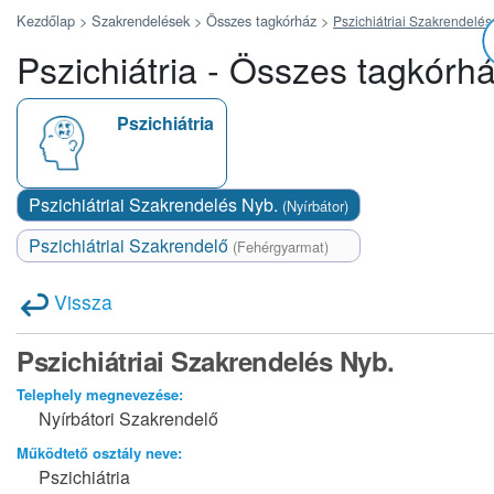
Kezdőlap >
Szakrendelések >
Összes tagkórház
>
Pszichiátriai Szakrendelés
Pszichiátria - Összes tagkórh
Pszichiátria
Pszichiátriai Szakrendelés Nyb.
(Nyírbátor)
Pszichiátriai Szakrendelő
(Fehérgyarmat)
Vissza
Pszichiátriai Szakrendelés Nyb.
Telephely megnevezése:
Nyírbátori Szakrendelő
Működtető osztály neve:
Pszichiátria