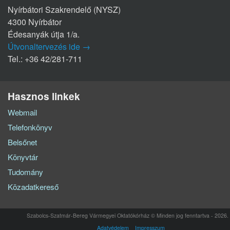
Nyírbátori Szakrendelő (NYSZ)
4300 Nyírbátor
Édesanyák útja 1/a.
Útvonaltervezés ide →
Tel.: +36 42/281-711
Hasznos linkek
Webmail
Telefonkönyv
Belsőnet
Könyvtár
Tudomány
Közadatkereső
Szabolcs-Szatmár-Bereg Vármegyei Oktatókórház © Minden jog fenntartva - 2026.
Adatvédelem
Impresszum