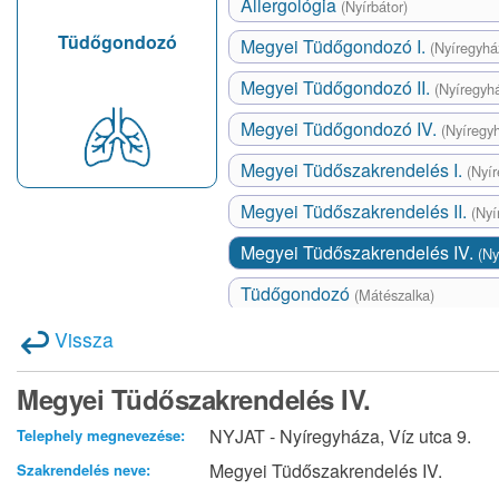
Allergológia
(Nyírbátor)
Tüdőgondozó
Megyei Tüdőgondozó I.
(Nyíregyhá
Megyei Tüdőgondozó II.
(Nyíregyh
Megyei Tüdőgondozó IV.
(Nyíregy
Megyei Tüdőszakrendelés I.
(Nyí
Megyei Tüdőszakrendelés II.
(Nyí
Megyei Tüdőszakrendelés IV.
(Ny
Tüdőgondozó
(Mátészalka)
Vissza
Megyei Tüdőszakrendelés IV.
NYJAT - Nyíregyháza, Víz utca 9.
Telephely megnevezése:
Megyei Tüdőszakrendelés IV.
Szakrendelés neve: