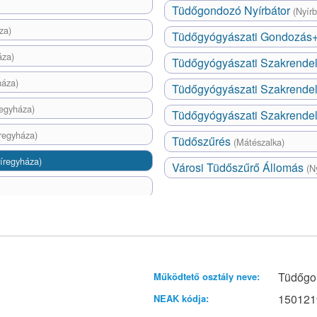
Tüdőgondozó Nyírbátor
(Nyírb
za)
Tüdőgyógyászati Gondozás
áza)
Tüdőgyógyászati Szakrende
háza)
Tüdőgyógyászati Szakrende
regyháza)
Tüdőgyógyászati Szakrende
regyháza)
Tüdőszűrés
(Mátészalka)
íregyháza)
Városi Tüdőszűrő Állomás
(N
Tüdőgo
Működtető osztály neve:
150121
NEAK kódja: