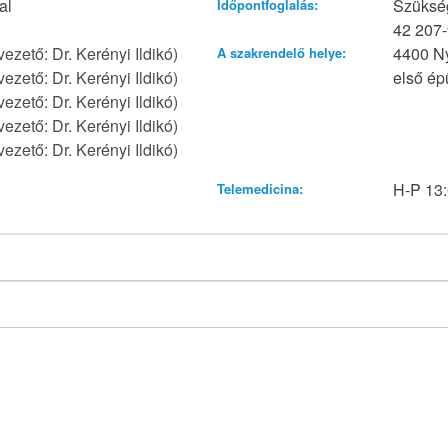
al
Szükség
Időpontfoglalás:
42 207-
zető: Dr. Kerényi Ildikó)
4400 Ny
A szakrendelő helye:
zető: Dr. Kerényi Ildikó)
első épü
zető: Dr. Kerényi Ildikó)
zető: Dr. Kerényi Ildikó)
zető: Dr. Kerényi Ildikó)
H-P 13:
Telemedicina: