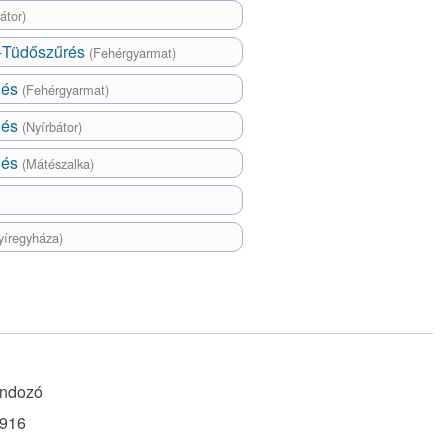
átor)
+Tüdőszűrés
(Fehérgyarmat)
lés
(Fehérgyarmat)
lés
(Nyírbátor)
lés
(Mátészalka)
yíregyháza)
ndozó
916