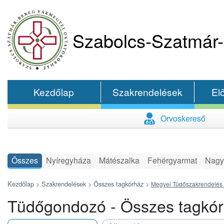
Szabolcs-Szatmár-
Kezdőlap
Szakrendelések
El
Orvoskereső
Összes
Nyíregyháza
Mátészalka
Fehérgyarmat
Nagy
Kezdőlap >
Szakrendelések >
Összes tagkórház
>
Megyei Tüdőszakrendelés 
Tüdőgondozó - Összes tagkó