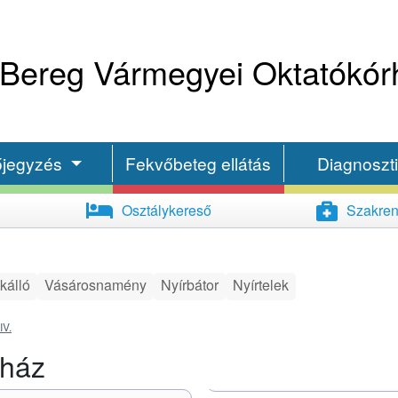
Bereg Vármegyei Oktatókór
őjegyzés
Fekvőbeteg ellátás
Diagnoszt
Osztálykereső
Szakren
kálló
Vásárosnamény
Nyírbátor
Nyírtelek
IV.
rház