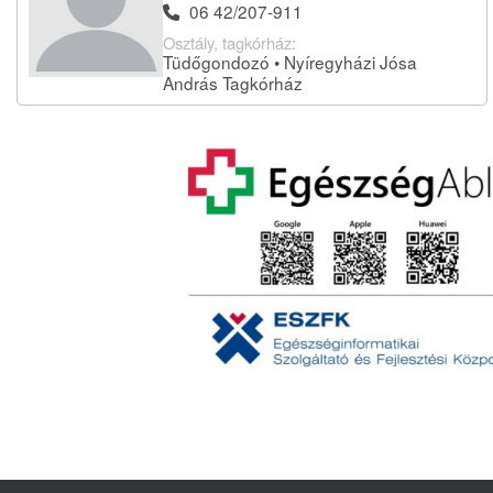
06 42/207-911
Osztály, tagkórház:
Tüdőgondozó • Nyíregyházi Jósa
András Tagkórház