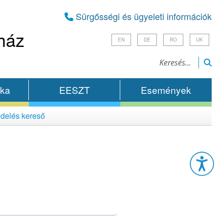
Sürgősségi és ügyeleti információk
ház
EN
DE
RO
UK
ika
EESZT
Események
delés kereső
Esz