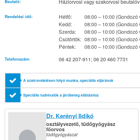
Háziorvosi vagy szakorvosi beutalóv
Beutaló:
Hétfő:
08:00 – 10:00 (Gondozó ve
Rendelési idő:
Kedd:
08:00 – 10:00 (Gondozó ve
Szerda:
08:00 – 10:00 (Gondozó ve
Csütörtök:
08:00 – 10:00 (Gondozó ve
Péntek:
08:00 – 10:00 (Gondozó ve
06 42 207-911; 06 20 460 7731
Telefonszám:
A szakrendelésen folyó munka, speciális eljárások
Speciális tudnivalók a járóbeteg ellátáshoz
Dr. Kerényi Ildikó
osztályvezető, tüdőgyógyász
főorvos
tüdőgyógyászat