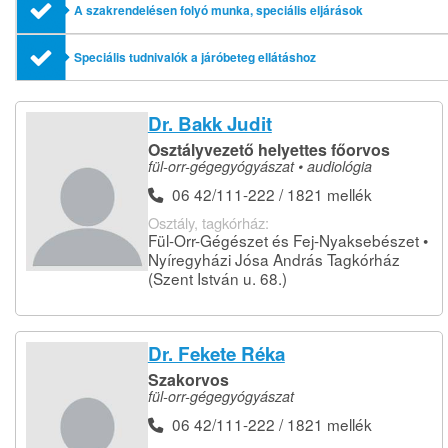
A szakrendelésen folyó munka, speciális eljárások
Speciális tudnivalók a járóbeteg ellátáshoz
Dr. Bakk Judit
Osztályvezető helyettes főorvos
fül-orr-gégegyógyászat • audiológia
06 42/111-222 / 1821 mellék
Osztály, tagkórház:
Fül-Orr-Gégészet és Fej-Nyaksebészet •
Nyíregyházi Jósa András Tagkórház
(Szent István u. 68.)
Dr. Fekete Réka
Szakorvos
fül-orr-gégegyógyászat
06 42/111-222 / 1821 mellék