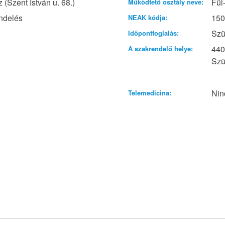
(Szent István u. 68.)
Fül
Működtető osztály neve:
ndelés
15
NEAK kódja:
Szü
Időpontfoglalás:
440
A szakrendelő helye:
Szü
Nin
Telemedicina: