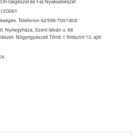
-Orr-Gégészet és Fej-Nyaksebészet
012G061
kséges. Telefonon 42/599-700/1802
0. Nyíregyháza, Szent István u. 68
lészet- Nőgyógyászati Tömb 1 földszint 13. ajtó
cs