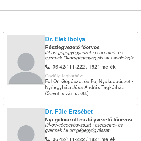
Dr. Elek Ibolya
Részlegvezető főorvos
fül-orr-gégegyógyászat • csecsemő- és
gyermek fül-orr-gégegyógyászat • audiológia
06 42/111-222 / 1821 mellék
Osztály, tagkórház:
Fül-Orr-Gégészet és Fej-Nyaksebészet •
Nyíregyházi Jósa András Tagkórház
(Szent István u. 68.)
Dr. Füle Erzsébet
Nyugalmazott osztályvezető főorvos
fül-orr-gégegyógyászat • csecsemő- és
gyermek fül-orr-gégegyógyászat
06 42/111-222 / 1821 mellék