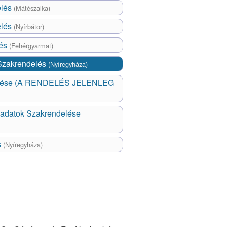
elés
(Mátészalka)
elés
(Nyírbátor)
lés
(Fehérgyarmat)
 Szakrendelés
(Nyíregyháza)
ladatok Szakrendelése
s
(Nyíregyháza)