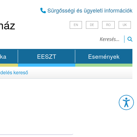
Sürgősségi és ügyeleti információk
ház
EN
DE
RO
UK
ika
EESZT
Események
delés kereső
Esz