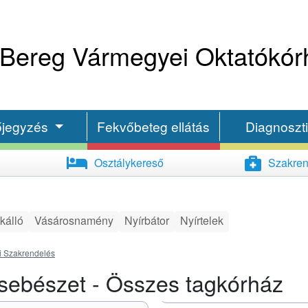
Bereg Vármegyei Oktatókór
őjegyzés
Fekvőbeteg ellátás
Diagnoszt
Osztálykereső
Szakren
kálló
Vásárosnamény
Nyírbátor
Nyírtelek
i Szakrendelés
sebészet - Összes tagkórház