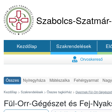
Szabolcs-Szatmár-
Kezdőlap
Szakrendelések
El
Orvoskereső
Összes
Nyíregyháza
Mátészalka
Fehérgyarmat
Nagy
Kezdőlap >
Szakrendelések >
Összes tagkórház
>
Gyermek Fül-Orr-Gégészet
Fül-Orr-Gégészet és Fej-Nyak