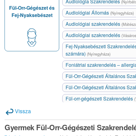
Audiológia Szakrendelés
(Nyírbát
Fül-Orr-Gégészet és
Audiológiai Állomás
(Nyíregyháza)
Fej-Nyaksebészet
Audiológiai szakrendelés
(Mátésza
Audiológiai szakrendelés
(Vásáro
Fej-Nyaksebészeti Szakrendelés 
számára)
(Nyíregyháza)
Foniátriai szakrendelés – allergi
Fül-Orr-Gégészeti Általános Sza
Fül-Orr-Gégészeti Általános Szak
Fül-orr-gégészeti Szakrendelés
Vissza
Gyermek Fül-Orr-Gégészeti Szakrendel