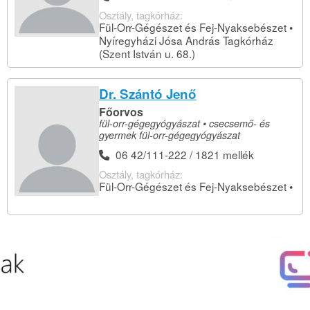
Osztály, tagkórház:
Fül-Orr-Gégészet és Fej-Nyaksebészet •
Nyíregyházi Jósa András Tagkórház
(Szent István u. 68.)
Dr. Szántó Jenő
Főorvos
fül-orr-gégegyógyászat • csecsemő- és
gyermek fül-orr-gégegyógyászat
06 42/111-222 / 1821 mellék
Osztály, tagkórház:
Fül-Orr-Gégészet és Fej-Nyaksebészet •