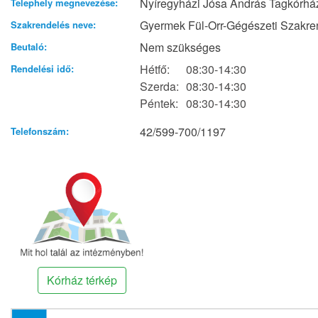
Nyíregyházi Jósa András Tagkórház 
Telephely megnevezése:
Gyermek Fül-Orr-Gégészeti Szakre
Szakrendelés neve:
Nem szükséges
Beutaló:
Hétfő:
08:30-14:30
Rendelési idő:
Szerda:
08:30-14:30
Péntek:
08:30-14:30
42/599-700/1197
Telefonszám:
Kórház térkép