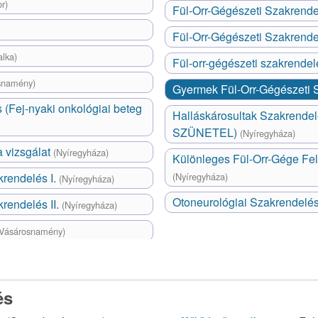
or)
Fül-Orr-Gégészeti Szakrend
Fül-Orr-Gégészeti Szakrend
lka)
Fül-orr-gégészeti szakrende
snamény)
Gyermek Fül-Orr-Gégészeti
(Fej-nyaki onkológiai beteg
Halláskárosultak Szakrendelése (A RENDELÉS JELENLEG
SZÜNETEL)
(Nyíregyháza)
a vizsgálat
(Nyíregyháza)
Különleges Fül-Orr-Gége Fe
krendelés I.
(Nyíregyháza)
(Nyíregyháza)
Otoneurológiai Szakrendelé
rendelés II.
(Nyíregyháza)
(Vásárosnamény)
és