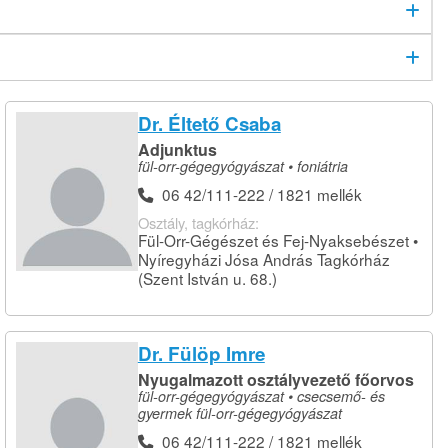
Dr. Éltető Csaba
Adjunktus
fül-orr-gégegyógyászat • foniátria
06 42/111-222 / 1821 mellék
Osztály, tagkórház:
Fül-Orr-Gégészet és Fej-Nyaksebészet •
Nyíregyházi Jósa András Tagkórház
(Szent István u. 68.)
Dr. Fülöp Imre
Nyugalmazott osztályvezető főorvos
fül-orr-gégegyógyászat • csecsemő- és
gyermek fül-orr-gégegyógyászat
06 42/111-222 / 1821 mellék