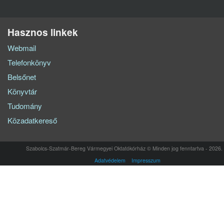
Hasznos linkek
Webmail
Telefonkönyv
Belsőnet
Könyvtár
Tudomány
Közadatkereső
Szabolcs-Szatmár-Bereg Vármegyei Oktatókórház © Minden jog fenntartva - 2026.
Adatvédelem
Impresszum