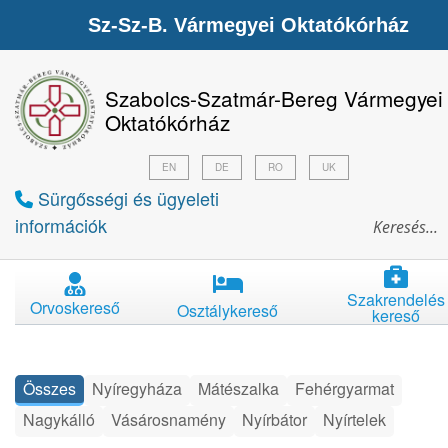
Sz-Sz-B. Vármegyei Oktatókórház
Szabolcs-Szatmár-Bereg Vármegyei
Oktatókórház
EN
DE
RO
UK
Sürgősségi és ügyeleti
információk
Szakrendelés
Orvoskereső
Osztálykereső
kereső
Összes
Nyíregyháza
Mátészalka
Fehérgyarmat
Nagykálló
Vásárosnamény
Nyírbátor
Nyírtelek