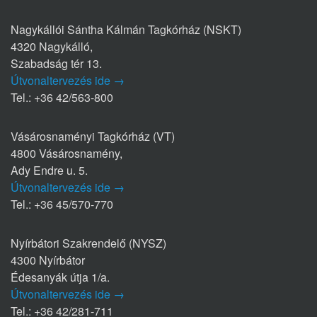
Nagykállói Sántha Kálmán Tagkórház (NSKT)
4320 Nagykálló,
Szabadság tér 13.
Útvonaltervezés ide →
Tel.: +36 42/563-800
Vásárosnaményi Tagkórház (VT)
4800 Vásárosnamény,
Ady Endre u. 5.
Útvonaltervezés ide →
Tel.: +36 45/570-770
Nyírbátori Szakrendelő (NYSZ)
4300 Nyírbátor
Édesanyák útja 1/a.
Útvonaltervezés ide →
Tel.: +36 42/281-711