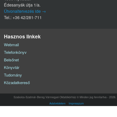
Édesanyák útja 1/a.
Útvonaltervezés ide →
Tel.: +36 42/281-711
Hasznos linkek
Webmail
Telefonkönyv
Belsőnet
Könyvtár
Tudomány
Közadatkereső
Szabolcs-Szatmár-Bereg Vármegyei Oktatókórház © Minden jog fenntartva - 2026.
Adatvédelem
Impresszum