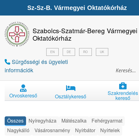
Sz-Sz-B. Vármegyei Oktatókórház
Szabolcs-Szatmár-Bereg Vármegyei
Oktatókórház
EN
DE
RO
UK
Sürgősségi és ügyeleti
információk
Szakrendelés
Orvoskereső
Osztálykereső
kereső
Összes
Nyíregyháza
Mátészalka
Fehérgyarmat
Nagykálló
Vásárosnamény
Nyírbátor
Nyírtelek