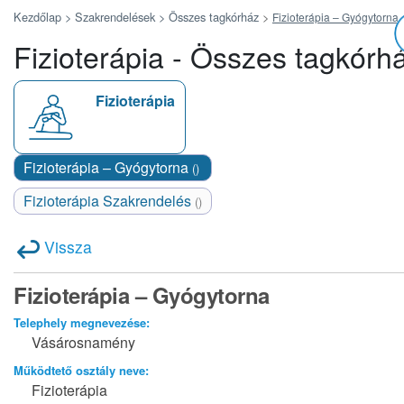
Kezdőlap >
Szakrendelések >
Összes tagkórház
>
Fizioterápia – Gyógytorna
Fizioterápia - Összes tagkórh
Fizioterápia
Fizioterápia – Gyógytorna
()
Fizioterápia Szakrendelés
()
Vissza
Fizioterápia – Gyógytorna
Telephely megnevezése:
Vásárosnamény
Működtető osztály neve:
Fizioterápia