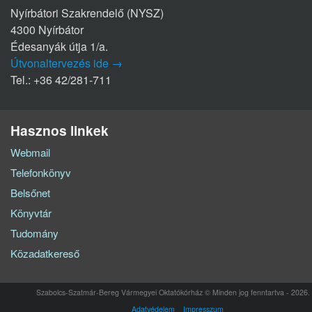
Nyírbátori Szakrendelő (NYSZ)
4300 Nyírbátor
Édesanyák útja 1/a.
Útvonaltervezés ide →
Tel.: +36 42/281-711
Hasznos linkek
Webmail
Telefonkönyv
Belsőnet
Könyvtár
Tudomány
Közadatkereső
Szabolcs-Szatmár-Bereg Vármegyei Oktatókórház © Minden jog fenntartva - 2026.
Adatvédelem
Impresszum