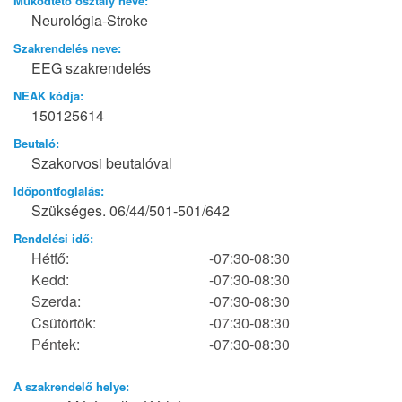
Működtető osztály neve:
Neurológia-Stroke
Szakrendelés neve:
EEG szakrendelés
NEAK kódja:
150125614
Beutaló:
Szakorvosi beutalóval
Időpontfoglalás:
Szükséges. 06/44/501-501/642
Rendelési idő:
Hétfő:
-07:30-08:30
Kedd:
-07:30-08:30
Szerda:
-07:30-08:30
Csütörtök:
-07:30-08:30
Péntek:
-07:30-08:30
A szakrendelő helye: