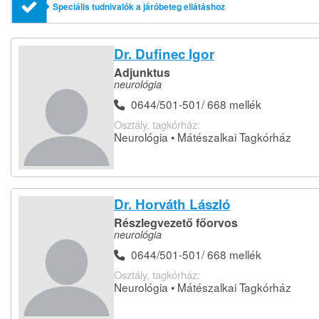
Speciális tudnivalók a járóbeteg ellátáshoz
Dr. Dufinec Igor
Adjunktus
neurológia
0644/501-501/ 668 mellék
Osztály, tagkórház:
Neurológia • Mátészalkai Tagkórház
Dr. Horváth László
Részlegvezető főorvos
neurológia
0644/501-501/ 668 mellék
Osztály, tagkórház:
Neurológia • Mátészalkai Tagkórház