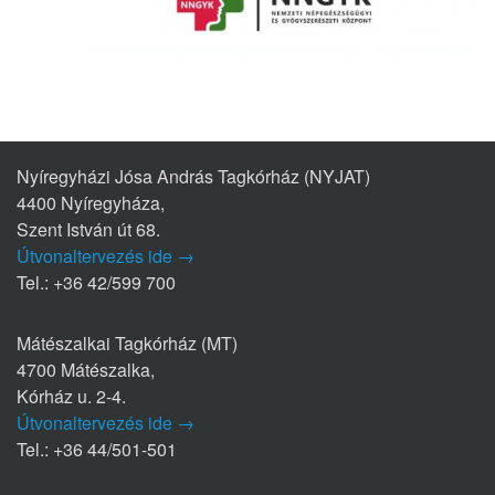
Nyíregyházi Jósa András Tagkórház (NYJAT)
4400 Nyíregyháza,
Szent István út 68.
Útvonaltervezés ide →
Tel.: +36 42/599 700
Mátészalkai Tagkórház (MT)
4700 Mátészalka,
Kórház u. 2-4.
Útvonaltervezés ide →
Tel.: +36 44/501-501