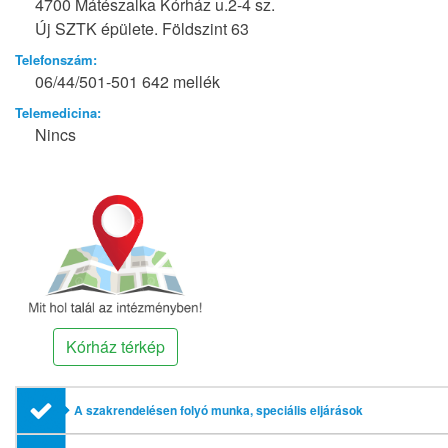
4700 Mátészalka Kórház u.2-4 sz.
Új SZTK épülete. Földszint 63
Telefonszám:
06/44/501-501 642 mellék
Telemedicina:
Nincs
Kórház térkép
A szakrendelésen folyó munka, speciális eljárások