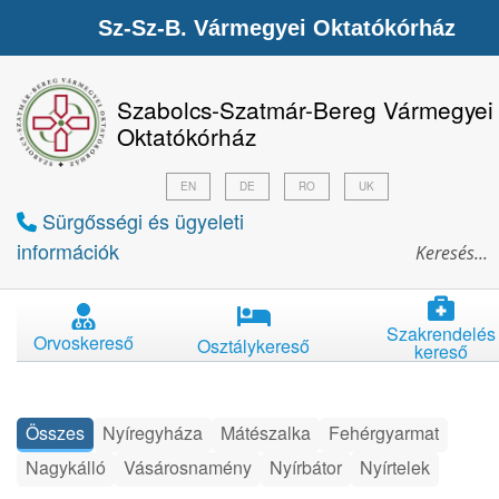
Sz-Sz-B. Vármegyei Oktatókórház
Szabolcs-Szatmár-Bereg Vármegyei
Oktatókórház
EN
DE
RO
UK
Sürgősségi és ügyeleti
információk
Szakrendelés
Orvoskereső
Osztálykereső
kereső
Összes
Nyíregyháza
Mátészalka
Fehérgyarmat
Nagykálló
Vásárosnamény
Nyírbátor
Nyírtelek