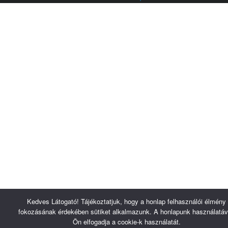
Kedves Látogató! Tájékoztatjuk, hogy a honlap felhasználói élmény
fokozásának érdekében sütiket alkalmazunk. A honlapunk használatáv
Ön elfogadja a cookie-k használatát.