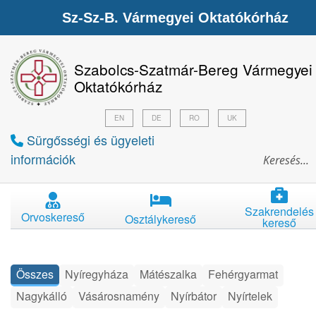
Sz-Sz-B. Vármegyei Oktatókórház
Szabolcs-Szatmár-Bereg Vármegyei
Oktatókórház
EN
DE
RO
UK
Sürgősségi és ügyeleti
információk
Szakrendelés
Orvoskereső
Osztálykereső
kereső
Összes
Nyíregyháza
Mátészalka
Fehérgyarmat
Nagykálló
Vásárosnamény
Nyírbátor
Nyírtelek