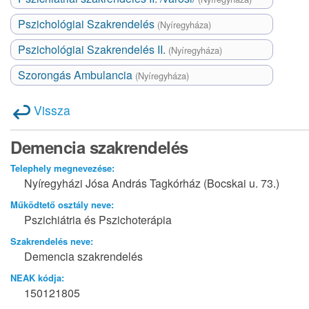
Pszichológiai Szakrendelés
(Nyíregyháza)
Pszichológiai Szakrendelés II.
(Nyíregyháza)
Szorongás Ambulancia
(Nyíregyháza)
Vissza
Demencia szakrendelés
Telephely megnevezése:
Nyíregyházi Jósa András Tagkórház (Bocskai u. 73.)
Működtető osztály neve:
Pszichiátria és Pszichoterápia
Szakrendelés neve:
Demencia szakrendelés
NEAK kódja:
150121805