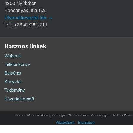
4300 Nyírbátor
Édesanyák útja 1/a.
Útvonaltervezés ide →
Tel.: +36 42/281-711
Hasznos linkek
Webmail
Telefonkönyv
Belsőnet
Könyvtár
Tudomány
Közadatkereső
Szabolcs-Szatmár-Bereg Vármegyei Oktatókórház © Minden jog fenntartva - 2026.
Adatvédelem
Impresszum