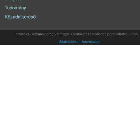
Tudomány
Közadatkereső
Szabolcs-Szatmár-Bereg Vármegyei Oktatókórház © Minden jog fenntartva - 2026.
Adatvédelem
Impresszum