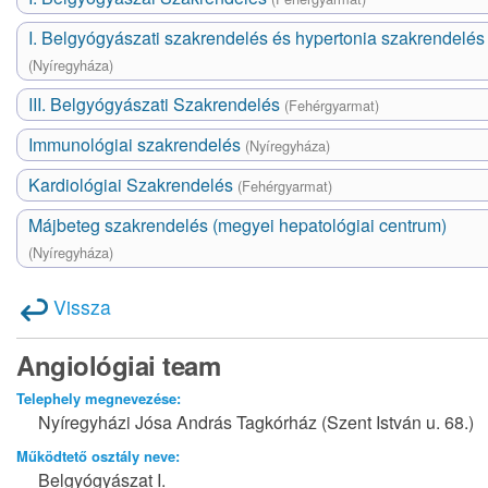
I. Belgyógyászati szakrendelés és hypertonia szakrendelés
(Nyíregyháza)
III. Belgyógyászati Szakrendelés
(Fehérgyarmat)
Immunológiai szakrendelés
(Nyíregyháza)
Kardiológiai Szakrendelés
(Fehérgyarmat)
Májbeteg szakrendelés (megyei hepatológiai centrum)
(Nyíregyháza)
Vissza
Angiológiai team
Telephely megnevezése:
Nyíregyházi Jósa András Tagkórház (Szent István u. 68.)
Működtető osztály neve:
Belgyógyászat I.