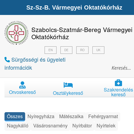
Sz-Sz-B. Vármegyei Oktatókórház
Szabolcs-Szatmár-Bereg Vármegyei
Oktatókórház
EN
DE
RO
UK
Sürgősségi és ügyeleti
információk
Szakrendelés
Orvoskereső
Osztálykereső
kereső
Összes
Nyíregyháza
Mátészalka
Fehérgyarmat
Nagykálló
Vásárosnamény
Nyírbátor
Nyírtelek