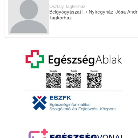
Osztály, tagkórház:
Belgyógyászat I. • Nyíregyházi Jósa And
Tagkórház