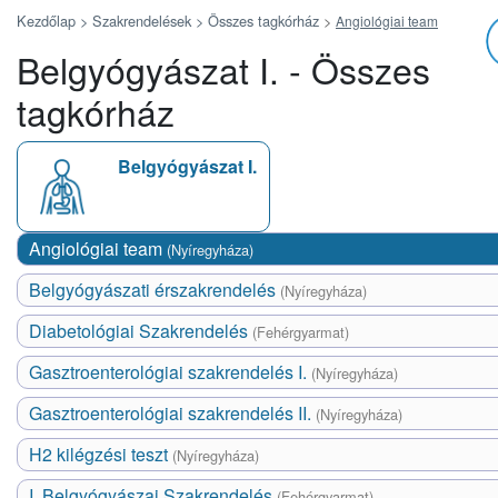
Kezdőlap >
Szakrendelések >
Összes tagkórház
>
Angiológiai team
Belgyógyászat I. - Összes
tagkórház
Belgyógyászat I.
Angiológiai team
(Nyíregyháza)
Belgyógyászati érszakrendelés
(Nyíregyháza)
Diabetológiai Szakrendelés
(Fehérgyarmat)
Gasztroenterológiai szakrendelés I.
(Nyíregyháza)
Gasztroenterológiai szakrendelés II.
(Nyíregyháza)
H2 kilégzési teszt
(Nyíregyháza)
I. Belgyógyászai Szakrendelés
(Fehérgyarmat)