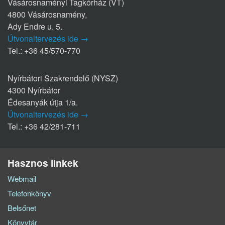
Vásárosnaményi Tagkórház (VT)
4800 Vásárosnamény,
Ady Endre u. 5.
Útvonaltervezés ide →
Tel.: +36 45/570-770
Nyírbátori Szakrendelő (NYSZ)
4300 Nyírbátor
Édesanyák útja 1/a.
Útvonaltervezés ide →
Tel.: +36 42/281-711
Hasznos linkek
Webmail
Telefonkönyv
Belsőnet
Könyvtár