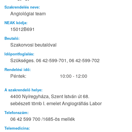
Szakrendelés neve:
Angiológiai team
NEAK kódja:
15012B691
Beutaló:
Szakorvosi beutalóval
Időpontfoglalás:
Szükséges. 06 42-599-701, 06 42-599-702
Rendelési idő:
Péntek:
10:00 - 12:00
A szakrendelő helye:
4400 Nyíregyháza, Szent István út 68.
sebészeti tömb I. emelet Angiográfiás Labor
Telefonszám:
06 42 599 700 /1685-ös mellék
Telemedicina: