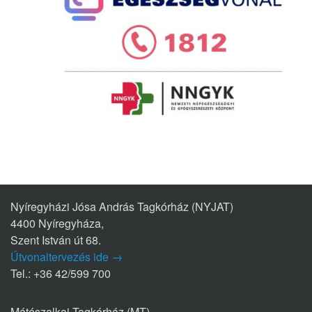
Nyíregyházi Jósa András Tagkórház (NYJAT)
4400 Nyíregyháza,
Szent István út 68.
Útvonaltervezés ide →
Tel.: +36 42/599 700
Mátészalkai Tagkórház (MT)