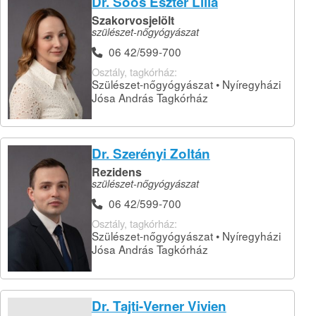
Dr. Soós Eszter Lilla
Szakorvosjelölt
szülészet-nőgyógyászat
06 42/599-700
Osztály, tagkórház:
Szülészet-nőgyógyászat • Nyíregyházi
Jósa András Tagkórház
Dr. Szerényi Zoltán
Rezidens
szülészet-nőgyógyászat
06 42/599-700
Osztály, tagkórház:
Szülészet-nőgyógyászat • Nyíregyházi
Jósa András Tagkórház
Dr. Tajti-Verner Vivien