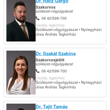
Dr. Rácz Gergő
Szakorvos
szülészet-nőgyógyászat
06 42/599-700
Osztály, tagkórház:
Szülészet-nőgyógyászat • Nyíregyházi
Jósa András Tagkórház
Dr. Szakál Szabina
Szakorvosjelölt
szülészet-nőgyógyászat
06 42/599-700
Osztály, tagkórház:
Szülészet-nőgyógyászat • Nyíregyházi
Jósa András Tagkórház
Dr. Tajti Tamás