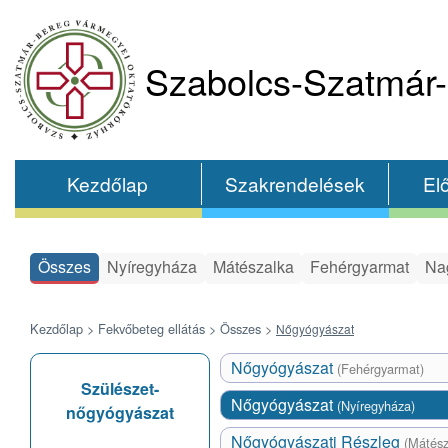
Szabolcs-Szatmár-
Kezdőlap
Szakrendelések
El
Összes
Nyíregyháza
Mátészalka
Fehérgyarmat
Na
Kezdőlap >
Fekvőbeteg ellátás >
Összes
>
Nőgyógyászat
Nőgyógyászat
(Fehérgyarmat)
Szülészet-
Nőgyógyászat
(Nyíregyháza)
nőgyógyászat
Nőgyógyászati Részleg
(Mátész