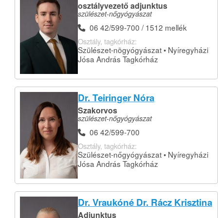
osztályvezető adjunktus
szülészet-nőgyógyászat
06 42/599-700 / 1512 mellék
Osztály, tagkórház:
Szülészet-nõgyógyászat • Nyíregyházi
Jósa András Tagkórház
Dr. Teiringer Nóra
Szakorvos
szülészet-nőgyógyászat
06 42/599-700
Osztály, tagkórház:
Szülészet-nőgyógyászat • Nyíregyházi
Jósa András Tagkórház
Dr. Vraukóné Dr. Rácz Krisztina
Adjunktus