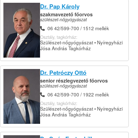
Dr. Pap Károly
szakmavezető főorvos
szülészet-nőgyógyászat
06 42/599-700 / 1512 mellék
Osztály, tagkórház:
Szülészet-nőgyógyászat • Nyíregyházi
Jósa András Tagkórház
Dr. Petróczy Ottó
senior részlegvezető főorvos
szülészet-nőgyógyászat
06 42/599-700 / 1922 mellék
Osztály, tagkórház:
Szülészet-nőgyógyászat • Nyíregyházi
Jósa András Tagkórház