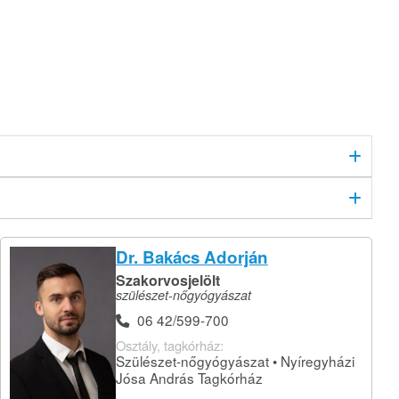
Dr. Bakács Adorján
Szakorvosjelölt
szülészet-nőgyógyászat
06 42/599-700
Osztály, tagkórház:
Szülészet-nőgyógyászat • Nyíregyházi
Jósa András Tagkórház