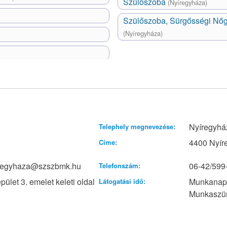
Szülőszoba
(Nyíregyháza)
Szülőszoba, Sürgősségi Nő
(Nyíregyháza)
Nyíregyház
Telephely megnevezése:
4400 Nyíre
Címe:
yiregyhaza@szszbmk.hu
06-42/599
Telefonszám:
pület 3. emelet keleti oldal
Munkanap:
Látogatási idő:
Munkaszün