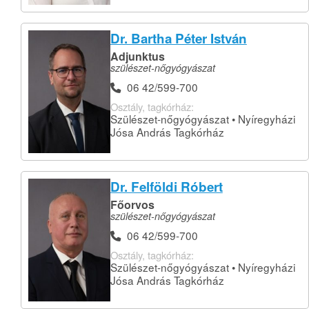
Dr. Bartha Péter István
Adjunktus
szülészet-nőgyógyászat
06 42/599-700
Osztály, tagkórház:
Szülészet-nőgyógyászat • Nyíregyházi
Jósa András Tagkórház
Dr. Felföldi Róbert
Főorvos
szülészet-nőgyógyászat
06 42/599-700
Osztály, tagkórház:
Szülészet-nőgyógyászat • Nyíregyházi
Jósa András Tagkórház