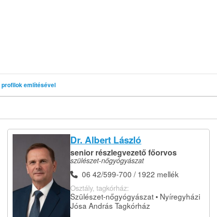
profilok említésével
Dr. Albert László
senior részlegvezető főorvos
szülészet-nőgyógyászat
06 42/599-700 / 1922 mellék
Osztály, tagkórház:
Szülészet-nőgyógyászat • Nyíregyházi
Jósa András Tagkórház