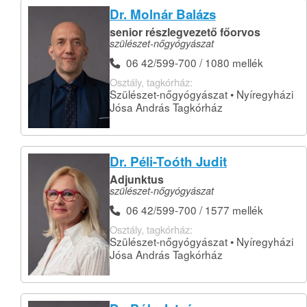
Dr. Molnár Balázs
senior részlegvezető főorvos
szülészet-nőgyógyászat
06 42/599-700 / 1080 mellék
Osztály, tagkórház:
Szülészet-nőgyógyászat • Nyíregyházi
Jósa András Tagkórház
Dr. Péli-Toóth Judit
Adjunktus
szülészet-nőgyógyászat
06 42/599-700 / 1577 mellék
Osztály, tagkórház:
Szülészet-nőgyógyászat • Nyíregyházi
Jósa András Tagkórház