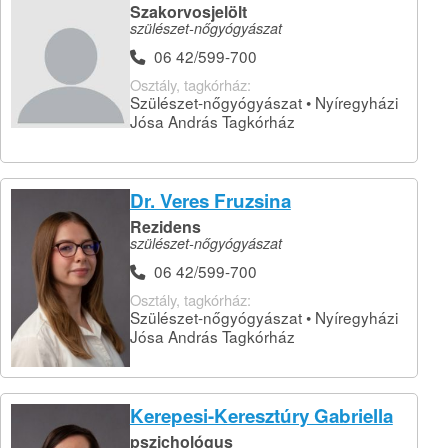
Szakorvosjelölt
szülészet-nőgyógyászat
06 42/599-700
Osztály, tagkórház:
Szülészet-nőgyógyászat • Nyíregyházi
Jósa András Tagkórház
Dr. Veres Fruzsina
Rezidens
szülészet-nőgyógyászat
06 42/599-700
Osztály, tagkórház:
Szülészet-nőgyógyászat • Nyíregyházi
Jósa András Tagkórház
Kerepesi-Keresztúry Gabriella
pszichológus