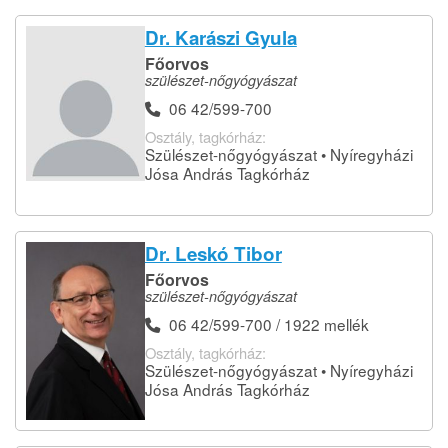
Dr. Karászi Gyula
Főorvos
szülészet-nőgyógyászat
06 42/599-700
Osztály, tagkórház:
Szülészet-nőgyógyászat • Nyíregyházi
Jósa András Tagkórház
Dr. Leskó Tibor
Főorvos
szülészet-nőgyógyászat
06 42/599-700 / 1922 mellék
Osztály, tagkórház:
Szülészet-nőgyógyászat • Nyíregyházi
Jósa András Tagkórház