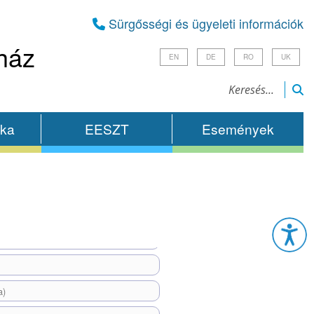
Sürgősségi és ügyeleti információk
ház
EN
DE
RO
UK
ika
EESZT
Események
Esz
a)