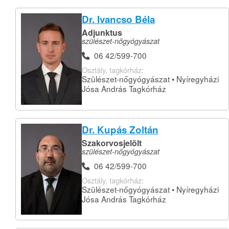
Dr. Ivancso Béla
Adjunktus
szülészet-nőgyógyászat
06 42/599-700
Osztály, tagkórház:
Szülészet-nőgyógyászat • Nyíregyházi
Jósa András Tagkórház
Dr. Kupás Zoltán
Szakorvosjelölt
szülészet-nőgyógyászat
06 42/599-700
Osztály, tagkórház:
Szülészet-nőgyógyászat • Nyíregyházi
Jósa András Tagkórház