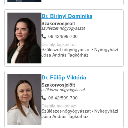
Dr. Birinyi Dominika
Szakorvosjelölt
szülészet-nőgyógyászat
06 42/599-700
Osztály, tagkórház:
Szülészet-nőgyógyászat • Nyíregyházi
Jósa András Tagkórház
Dr. Fülöp Viktória
Szakorvosjelölt
szülészet-nőgyógyászat
06 42/599-700
Osztály, tagkórház:
Szülészet-nőgyógyászat • Nyíregyházi
Jósa András Tagkórház