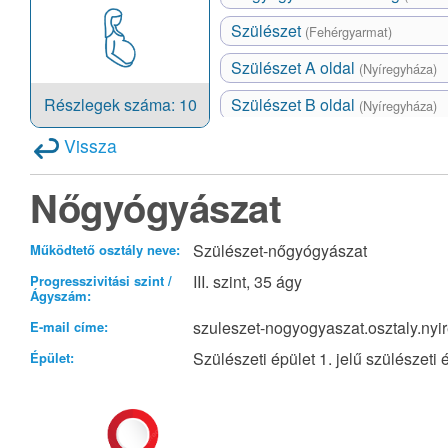
Szülészet
(Fehérgyarmat)
Szülészet A oldal
(Nyíregyháza)
Részlegek száma: 10
Szülészet B oldal
(Nyíregyháza)
Vissza
Nőgyógyászat
Szülészet-nőgyógyászat
Működtető osztály neve:
III. szint, 35 ágy
Progresszivitási szint /
Ágyszám:
szuleszet-nogyogyaszat.osztaly.n
E-mail címe:
Szülészeti épület 1. jelű szülészeti é
Épület: