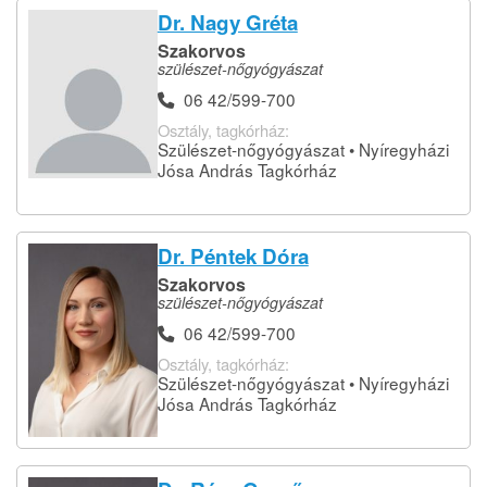
Dr. Nagy Gréta
Szakorvos
szülészet-nőgyógyászat
06 42/599-700
Osztály, tagkórház:
Szülészet-nőgyógyászat • Nyíregyházi
Jósa András Tagkórház
Dr. Péntek Dóra
Szakorvos
szülészet-nőgyógyászat
06 42/599-700
Osztály, tagkórház:
Szülészet-nőgyógyászat • Nyíregyházi
Jósa András Tagkórház