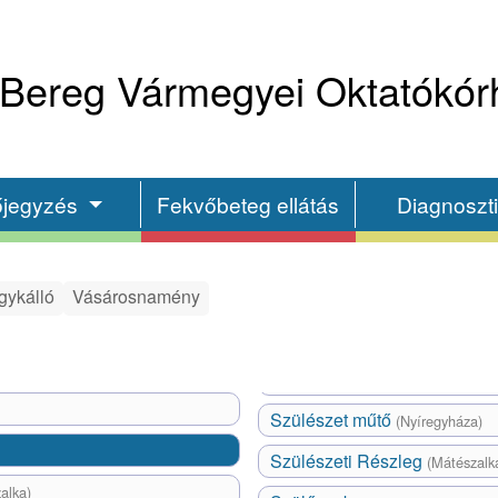
Bereg Vármegyei Oktatókór
őjegyzés
Fekvőbeteg ellátás
Diagnoszt
gykálló
Vásárosnamény
Szülészet műtő
(Nyíregyháza)
Szülészeti Részleg
(Mátészalk
alka)