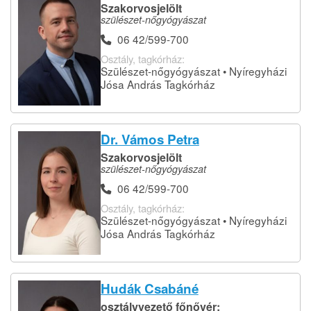
Szakorvosjelölt
szülészet-nőgyógyászat
06 42/599-700
Osztály, tagkórház:
Szülészet-nőgyógyászat • Nyíregyházi
Jósa András Tagkórház
Dr. Vámos Petra
Szakorvosjelölt
szülészet-nőgyógyászat
06 42/599-700
Osztály, tagkórház:
Szülészet-nőgyógyászat • Nyíregyházi
Jósa András Tagkórház
Hudák Csabáné
osztályvezető főnővér;