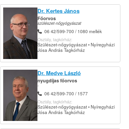
Dr. Kertes János
Főorvos
szülészet-nőgyógyászat
06 42/599-700 / 1080 mellék
Osztály, tagkórház:
Szülészet-nőgyógyászat • Nyíregyházi
Jósa András Tagkórház
Dr. Medve László
nyugdíjas főorvos
-
06 42/599-700 / 1577
Osztály, tagkórház:
Szülészet-nőgyógyászat • Nyíregyházi
Jósa András Tagkórház