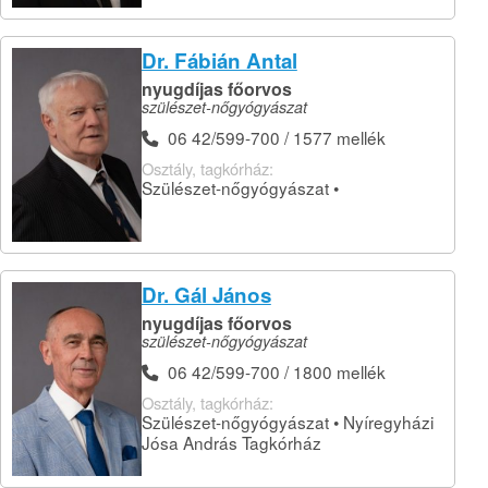
Dr. Fábián Antal
nyugdíjas főorvos
szülészet-nőgyógyászat
06 42/599-700 / 1577 mellék
Osztály, tagkórház:
Szülészet-nőgyógyászat •
Dr. Gál János
nyugdíjas főorvos
szülészet-nőgyógyászat
06 42/599-700 / 1800 mellék
Osztály, tagkórház:
Szülészet-nőgyógyászat • Nyíregyházi
Jósa András Tagkórház