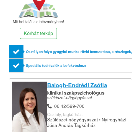
Kórház térkép
Osztályon folyó gyógyító munka rövid bemutatása, a részlegek, 
Speciális tudnivalók a befekvéshez:
Balogh-Endrédi Zsófia
klinikai szakpszichológus
szülészet-nőgyógyászat
06 42/599-700
Osztály, tagkórház:
Szülészet-nőgyógyászat • Nyíregyházi
Jósa András Tagkórház