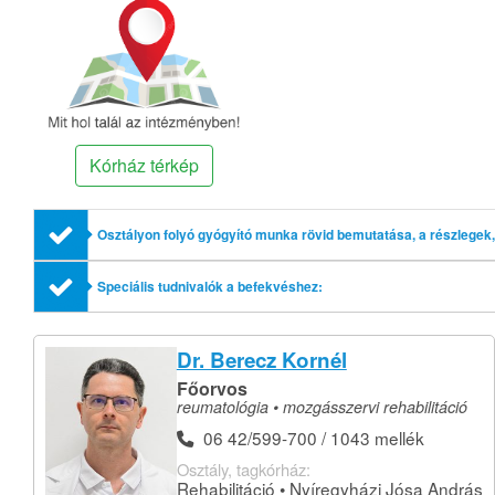
Kórház térkép
Osztályon folyó gyógyító munka rövid bemutatása, a részlegek, 
Speciális tudnivalók a befekvéshez:
Dr. Berecz Kornél
Főorvos
reumatológia • mozgásszervi rehabilitáció
06 42/599-700 / 1043 mellék
Osztály, tagkórház:
Rehabilitáció • Nyíregyházi Jósa András