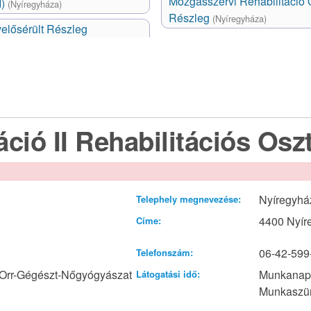
Mozgásszervi Rehabilitáció O
I)
(Nyíregyháza)
Részleg
(Nyíregyháza)
velősérült Részleg
ció II Rehabilitációs Osz
Nyíregyház
Telephely megnevezése:
4400 Nyír
Címe:
06-42-599
Telefonszám:
Orr-Gégészt-Nőgyógyászat
Munkanap:
Látogatási idő:
Munkaszün