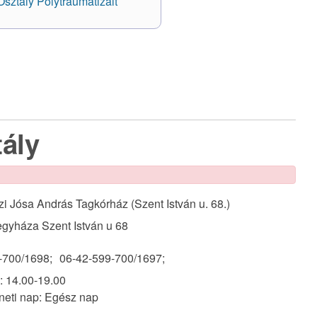
sztály Polytraumatizált
tály
i Jósa András Tagkórház (Szent István u. 68.)
egyháza Szent István u 68
-700/1698;
06-42-599-700/1697;
 14.00-19.00
eti nap: Egész nap