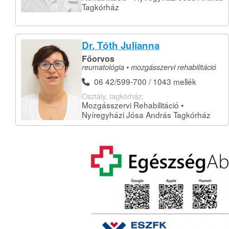
Tagkórház
Dr. Tóth Julianna
Főorvos
reumatológia • mozgásszervi rehabilitáció
06 42/599-700 / 1043 mellék
Osztály, tagkórház:
Mozgásszervi Rehabilitáció •
Nyíregyházi Jósa András Tagkórház