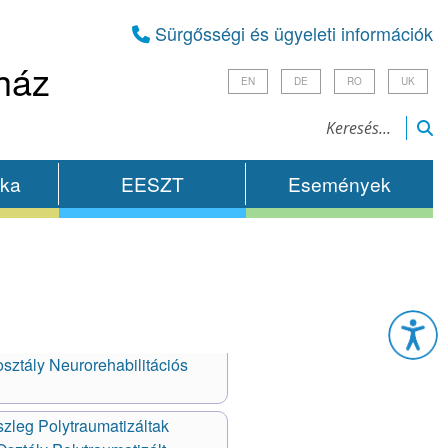
Sürgősségi és ügyeleti információk
ház
EN
DE
RO
UK
ika
EESZT
Események
Esz
sztály Neurorehabilitációs
szleg Polytraumatizáltak