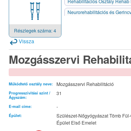
Rehabilitációs Osztály Rehab 
Neurorehabilitációs és Gerinc
Részlegek száma: 4
Vissza
Mozgásszervi Rehabilitá
Mozgásszervi Rehabilitáció
Működtető osztály neve:
31
Progresszivitási szint /
Ágyszám:
-
E-mail címe:
Szülészet-Nőgyógyászat Tömb Fül-
Épület:
Épület Első Emelet