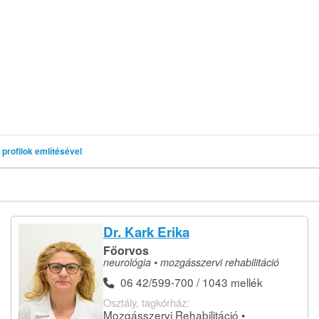
profilok említésével
Dr. Kark Erika
Főorvos
neurológia • mozgásszervi rehabilitáció
06 42/599-700 / 1043 mellék
Osztály, tagkórház:
Mozgásszervi Rehabilitáció •