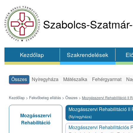
Szabolcs-Szatmár-
Kezdőlap
Szakrendelések
El
Összes
Nyíregyháza
Mátészalka
Fehérgyarmat
Na
Kezdőlap >
Fekvőbeteg ellátás >
Összes
>
Mozgásszervi Rehabilitáció II R
Mozgásszervi Rehabilitáció II 
Mozgásszervi
(Nyíregyháza)
Rehabilitáció
Mozgásszervi Rehabilitációs 