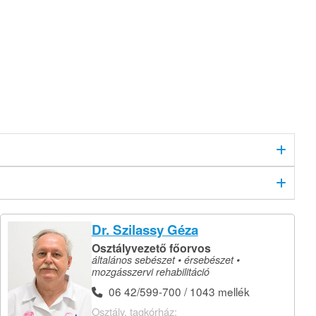
Dr. Szilassy Géza
Osztályvezető főorvos
általános sebészet • érsebészet •
mozgásszervi rehabilitáció
06 42/599-700 / 1043 mellék
Osztály, tagkórház: