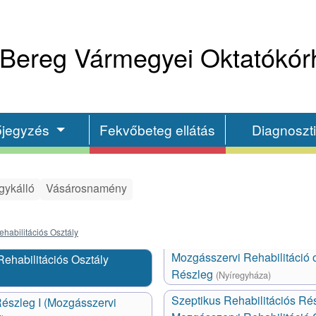
Bereg Vármegyei Oktatókór
őjegyzés
Fekvőbeteg ellátás
Diagnoszt
gykálló
Vásárosnamény
ehabilitációs Osztály
Mozgásszervi Rehabilitáció o
Rehabilitációs Osztály
Részleg
(Nyíregyháza)
Szeptikus Rehabilitációs Ré
Részleg I (Mozgásszervi