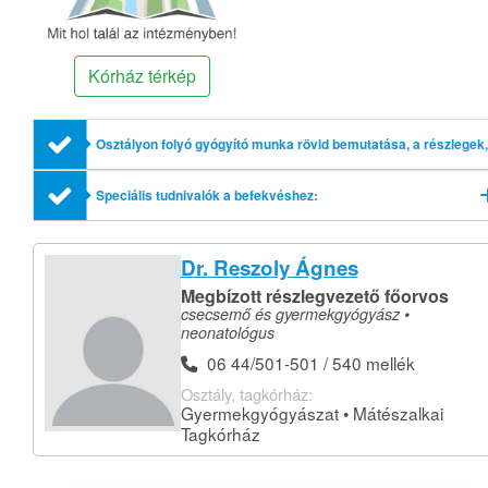
Kórház térkép
Osztályon folyó gyógyító munka rövid bemutatása, a részlegek,
profilok említésével
Speciális tudnivalók a befekvéshez:
Dr. Reszoly Ágnes
Megbízott részlegvezető főorvos
csecsemő és gyermekgyógyász •
neonatológus
06 44/501-501 / 540 mellék
Osztály, tagkórház:
Gyermekgyógyászat • Mátészalkai
Tagkórház