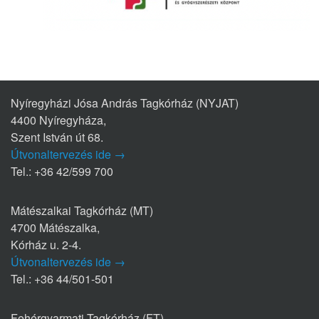
Nyíregyházi Jósa András Tagkórház (NYJAT)
4400 Nyíregyháza,
Szent István út 68.
Útvonaltervezés ide →
Tel.: +36 42/599 700
Mátészalkai Tagkórház (MT)
4700 Mátészalka,
Kórház u. 2-4.
Útvonaltervezés ide →
Tel.: +36 44/501-501
Fehérgyarmati Tagkórház (FT)