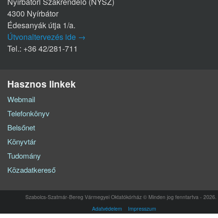
Nyírbátori Szakrendelő (NYSZ)
4300 Nyírbátor
Édesanyák útja 1/a.
Útvonaltervezés ide →
Tel.: +36 42/281-711
Hasznos linkek
Webmail
Telefonkönyv
Belsőnet
Könyvtár
Tudomány
Közadatkereső
Szabolcs-Szatmár-Bereg Vármegyei Oktatókórház © Minden jog fenntartva - 2026.
Adatvédelem
Impresszum