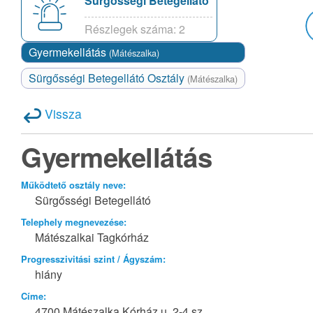
Sürgősségi Betegellátó
Részlegek száma: 2
Gyermekellátás
(Mátészalka)
Sürgősségi Betegellátó Osztály
(Mátészalka)
Vissza
Gyermekellátás
Működtető osztály neve:
Sürgősségi Betegellátó
Telephely megnevezése:
Mátészalkai Tagkórház
Progresszivitási szint / Ágyszám:
hiány
Címe:
4700 Mátészalka Kórház u. 2-4 sz.