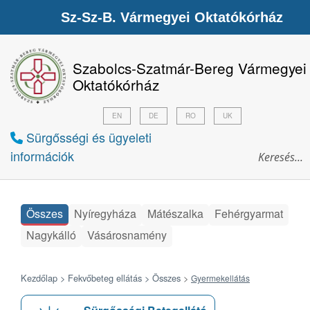
Sz-Sz-B. Vármegyei Oktatókórház
Szabolcs-Szatmár-Bereg Vármegyei
Oktatókórház
EN
DE
RO
UK
Sürgősségi és ügyeleti
információk
Összes
Nyíregyháza
Mátészalka
Fehérgyarmat
Nagykálló
Vásárosnamény
Kezdőlap >
Fekvőbeteg ellátás >
Összes
>
Gyermekellátás