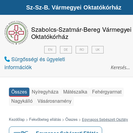
Sz-Sz-B. Vármegyei Oktatókórház
Szabolcs-Szatmár-Bereg Vármegyei
Oktatókórház
EN
DE
RO
UK
Sürgősségi és ügyeleti
információk
Összes
Nyíregyháza
Mátészalka
Fehérgyarmat
Nagykálló
Vásárosnamény
Kezdőlap >
Fekvőbeteg ellátás >
Összes
>
Egynapos Sebészeti Osztály