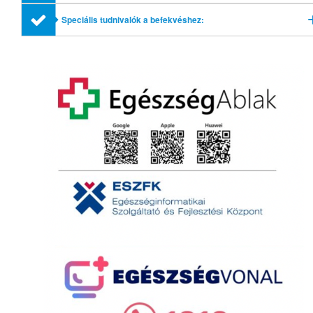
profilok említésével
Speciális tudnivalók a befekvéshez: