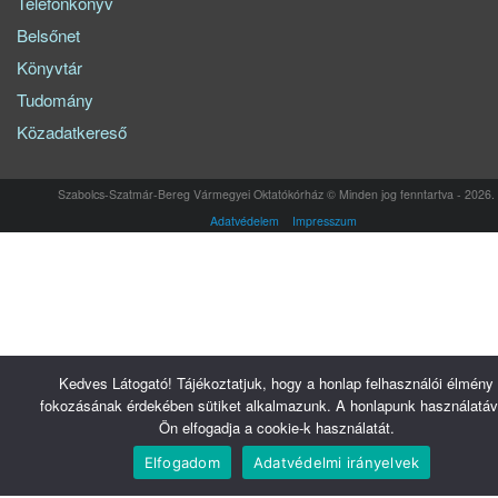
Telefonkönyv
Belsőnet
Könyvtár
Tudomány
Közadatkereső
Szabolcs-Szatmár-Bereg Vármegyei Oktatókórház © Minden jog fenntartva - 2026.
Adatvédelem
Impresszum
Kedves Látogató! Tájékoztatjuk, hogy a honlap felhasználói élmény
fokozásának érdekében sütiket alkalmazunk. A honlapunk használatáv
Ön elfogadja a cookie-k használatát.
Elfogadom
Adatvédelmi irányelvek