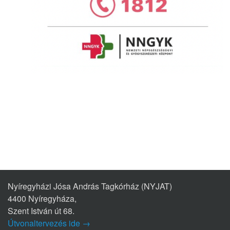
Nyíregyházi Jósa András Tagkórház (NYJAT)
4400 Nyíregyháza,
Szent István út 68.
Útvonaltervezés ide →