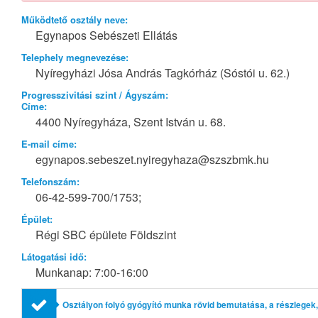
Működtető osztály neve:
Egynapos Sebészeti Ellátás
Telephely megnevezése:
Nyíregyházi Jósa András Tagkórház (Sóstói u. 62.)
Progresszivitási szint / Ágyszám:
Címe:
4400 Nyíregyháza, Szent István u. 68.
E-mail címe:
egynapos.sebeszet.nyiregyhaza@szszbmk.hu
Telefonszám:
06-42-599-700/1753;
Épület:
Régi SBC épülete Földszint
Látogatási idő:
Munkanap: 7:00-16:00
Osztályon folyó gyógyító munka rövid bemutatása, a részlegek,