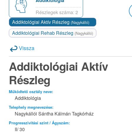
Addiktológia
Részlegek száma: 2
Addiktológiai Aktív Részleg
(Nagykálló)
Addiktológiai Rehab Részleg
(Nagykálló)
Vissza
Addiktológiai Aktív
Részleg
Működtető osztály neve:
Addiktológia
Telephely megnevezése:
Nagykállói Sántha Kálmán Tagkórház
Progresszivitási szint / Ágyszám:
II/ 30