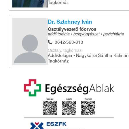
Tagkórház
Dr. Sztehney Iván
Osztályvezető főorvos
addiktológia • belgyógyászat • pszichiátria
0642/563-810
Osztály, tagkórház:
Addiktológia • Nagykállói Sántha Kálmán
Tagkórház