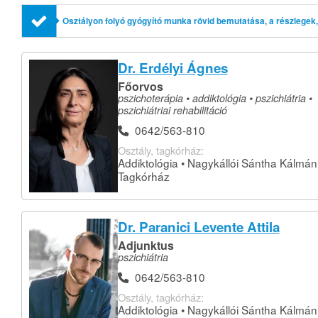
Osztályon folyó gyógyító munka rövid bemutatása, a részlegek,
profilok említésével
Dr. Erdélyi Ágnes
Főorvos
pszichoterápia • addiktológia • pszichiátria •
pszichiátriai rehabilitáció
0642/563-810
Osztály, tagkórház:
Addiktológia • Nagykállói Sántha Kálmán
Tagkórház
Dr. Paranici Levente Attila
Adjunktus
pszichiátria
0642/563-810
Osztály, tagkórház:
Addiktológia • Nagykállói Sántha Kálmán