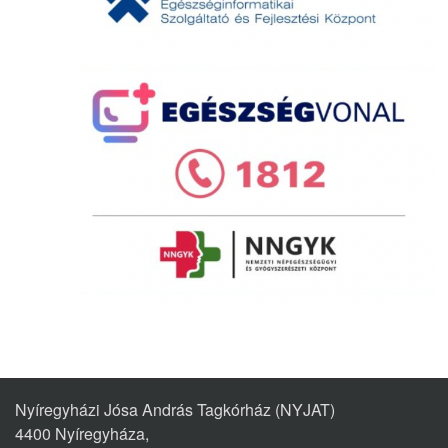
Nyíregyházi Jósa András Tagkórház (NYJAT)
4400 Nyíregyháza,