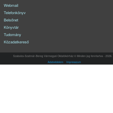
Webmail
Telefonkönyv
Belsőnet
Könyvtár
Tudomány
Közadatkereső
Szabolcs-Szatmár-Bereg Vármegyei Oktatókórház © Minden jog fenntartva - 2026.
Adatvédelem
Impresszum