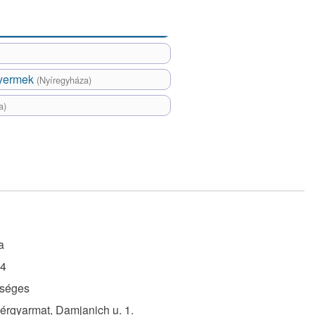
gyermek
(Nyíregyháza)
a)
a
14
séges
érgyarmat, Damjanich u. 1.