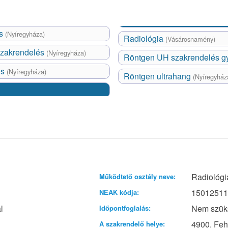
és
(Nyíregyháza)
Radiológia
(Vásárosnamény)
 szakrendelés
(Nyíregyháza)
Röntgen UH szakrendelés 
és
(Nyíregyháza)
Röntgen ultrahang
(Nyíregyház
Radiológi
Működtető osztály neve:
1501251
NEAK kódja:
l
Nem szük
Időpontfoglalás:
4900. Feh
A szakrendelő helye: