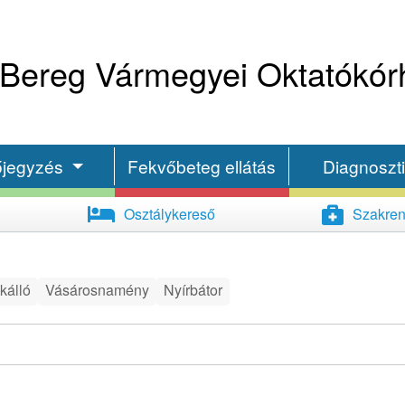
Bereg Vármegyei Oktatókór
őjegyzés
Fekvőbeteg ellátás
Diagnoszt
Osztálykereső
Szakren
kálló
Vásárosnamény
Nyírbátor