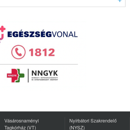
Vásárosnaményi
Nyírbátori Szakrendelő
Tagkórház (VT)
(NYSZ)