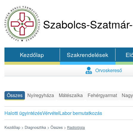
Szabolcs-Szatmár-
Kezdőlap
Szakrendelések
El
Orvoskereső
Összes
Nyíregyháza
Mátészalka
Fehérgyarmat
Nagy
Halotti ügyintézés
Vérvétel
Labor bemutatkozás
Kezdőlap >
Diagnosztika >
Összes
>
Radiológia