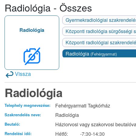
Radiológia - Összes
Gyermekradiológiai szakrendel
Radiológia
Központi radiológia sürgősségi
Központi radiológiai szakrendel
Radiológia
(Fehérgyarmat)
Vissza
Radiológia
Fehérgyarmati Tagkórház
Telephely megnevezése:
Radiológia
Szakrendelés neve:
Háziorvosi vagy szakorvosi beutalóva
Beutaló:
Hétfő:
-7:30-14:30
Rendelési idő: