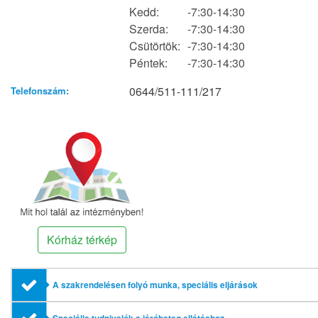
Kedd:
-7:30-14:30
Szerda:
-7:30-14:30
Csütörtök:
-7:30-14:30
Péntek:
-7:30-14:30
0644/511-111/217
Telefonszám:
Kórház térkép
A szakrendelésen folyó munka, speciális eljárások
Speciális tudnivalók a járóbeteg ellátáshoz