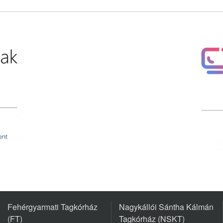
Fehérgyarmati Tagkórház
Nagykállói Sántha Kálmán
(FT)
Tagkórház (NSKT)