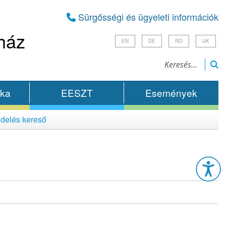
Sürgősségi és ügyeleti információk
ház
EN
DE
RO
UK
ika
EESZT
Események
delés kereső
Esz