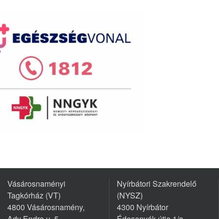
Vásárosnaményi
Nyírbátori Szakrendelő
Tagkórház (VT)
(NYSZ)
4800 Vásárosnamény,
4300 Nyírbátor
Ady Endre u. 5.
Édesanyák útja 1/a.