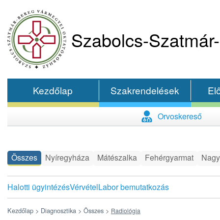
Szabolcs-Szatmár-
Kezdőlap
Szakrendelések
El
Orvoskereső
Összes
Nyíregyháza
Mátészalka
Fehérgyarmat
Nagy
Halotti ügyintézés
Vérvétel
Labor bemutatkozás
Kezdőlap >
Diagnosztika >
Összes
>
Radiológia