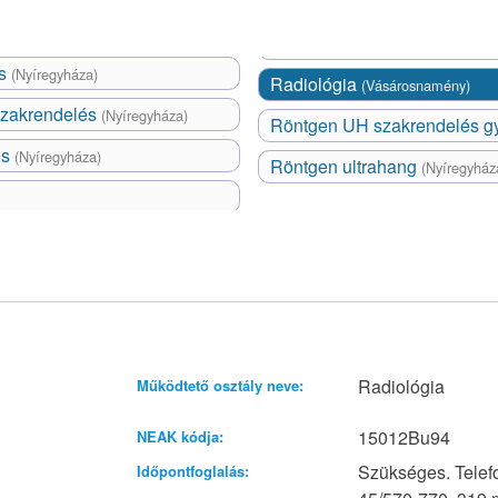
és
(Nyíregyháza)
Radiológia
(Vásárosnamény)
 szakrendelés
(Nyíregyháza)
Röntgen UH szakrendelés 
és
(Nyíregyháza)
Röntgen ultrahang
(Nyíregyház
Radiológia
Működtető osztály neve:
15012Bu94
NEAK kódja:
Szükséges. Telef
Időpontfoglalás: