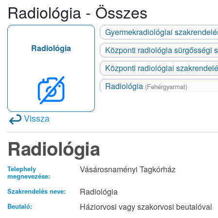
Radiológia - Összes
Gyermekradiológiai szakrendel
Radiológia
Központi radiológia sürgősségi
Központi radiológiai szakrendel
Radiológia
(Fehérgyarmat)
Vissza
Radiológia
Vásárosnaményi Tagkórház
Telephely
megnevezése:
Radiológia
Szakrendelés neve:
Háziorvosi vagy szakorvosi beutalóval
Beutaló: