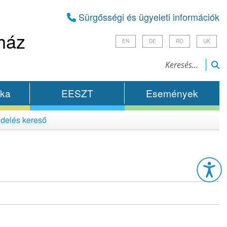
Sürgősségi és ügyeleti információk
ház
EN
DE
RO
UK
ika
EESZT
Események
delés kereső
Esz