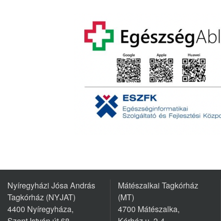
Nyíregyházi Jósa András
Mátészalkai Tagkórház
Tagkórház (NYJAT)
(MT)
4400 Nyíregyháza,
4700 Mátészalka,
Szent István út 68.
Kórház u. 2-4.