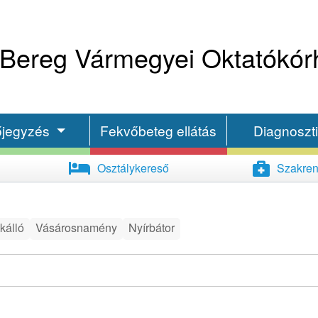
Bereg Vármegyei Oktatókór
őjegyzés
Fekvőbeteg ellátás
Diagnoszt
Osztálykereső
Szakren
kálló
Vásárosnamény
Nyírbátor