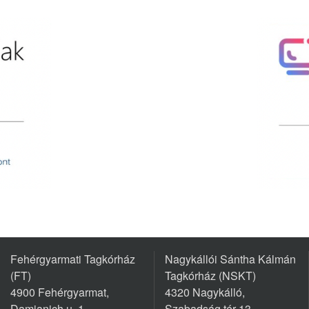
Fehérgyarmati Tagkórház
Nagykállói Sántha Kálmán
(FT)
Tagkórház (NSKT)
4900 Fehérgyarmat,
4320 Nagykálló,
Damjanich u. 1.
Szabadság tér 13.