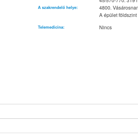
45/570-770. 319 m
4800. Vásárosnam
A szakrendelő helye:
A épület földszint
Nincs
Telemedicina: