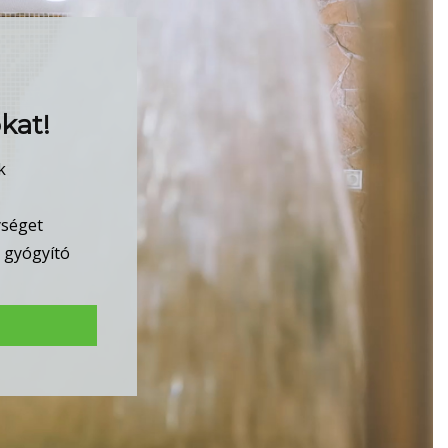
kat!
k
ységet
t gyógyító