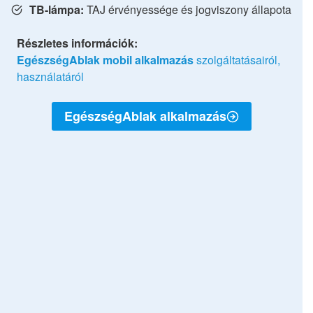
TB-lámpa:
TAJ érvényessége és jogviszony állapota
Részletes információk:
EgészségAblak mobil alkalmazás
szolgáltatásairól,
használatáról
EgészségAblak alkalmazás