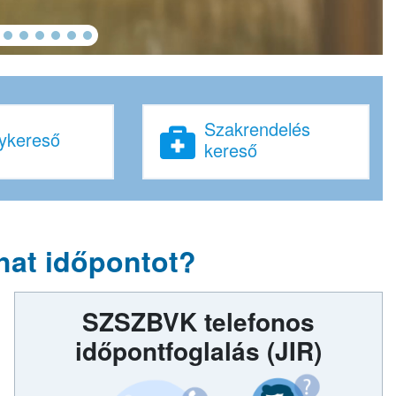
Szakrendelés
ykereső
kereső
hat időpontot?
SZSZBVK telefonos
időpontfoglalás
(JIR)