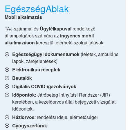
EgészségAblak
Mobil alkalmazás
TAJ-számmal és
Ügyfélkapuval
rendelkező
állampolgárok számára az
ingyenes mobil
alkalmazáson
keresztül elérhető szolgáltatások:
Egészségügyi dokumentumok
(leletek, ambuláns
lapok, zárójelentések)
Elektronikus receptek
Beutalók
Digitális COVID-igazolványok
Időpontok:
Járóbeteg Irányítási Rendszer (JIR)
keretében, a kezelőorvos által bejegyzett vizsgálati
időpontok.
Háziorvos
: rendelési ideje, elérhetőségei
Gyógyszertárak