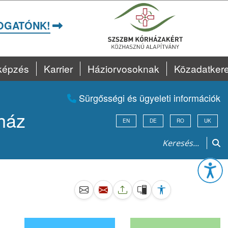
OGATÓNK!
képzés
Karrier
Háziorvosoknak
Közadatker
Sürgősségi és ügyeleti információk
ház
EN
DE
RO
UK
Esz