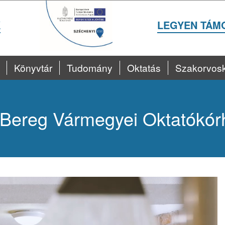
K
LEGYEN TÁM
Könyvtár
Tudomány
Oktatás
Szakorvos
Bereg Vármegyei Oktatókór