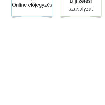
Díjfizetési
Online előjegyzés
szabályzat