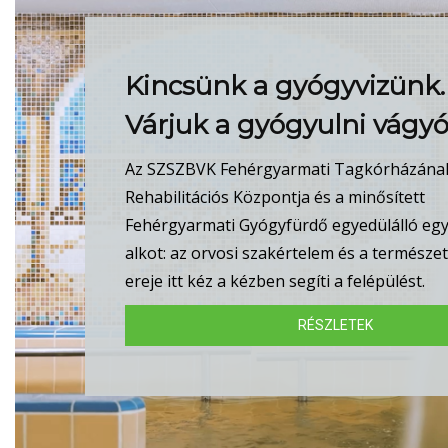
Kincsünk a gyógyvizünk.
Várjuk a gyógyulni vágyó
Az SZSZBVK Fehérgyarmati Tagkórházána
Rehabilitációs Központja és a minősített
Fehérgyarmati Gyógyfürdő egyedülálló eg
alkot: az orvosi szakértelem és a természe
ereje itt kéz a kézben segíti a felépülést.
RÉSZLETEK