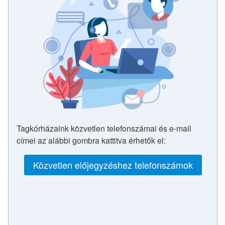
Tagkórházaink közvetlen telefonszámai és e-mail
címei az alábbi gombra kattitva érhetők el:
Közvetlen előjegyzéshez telefonszámok