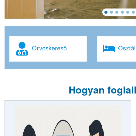
Orvoskereső
Osztál
Hogyan foglal