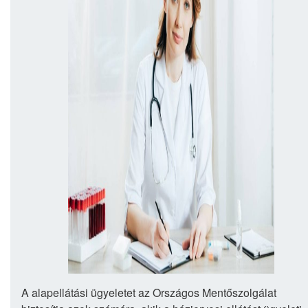
A alapellátási ügyeletet az Országos Mentőszolgálat