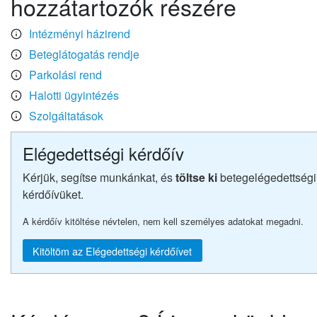
hozzátartozók részére
Intézményi házirend
Beteglátogatás rendje
Parkolási rend
Halotti ügyintézés
Szolgáltatások
Elégedettségi kérdőív
Kérjük, segítse munkánkat, és
töltse ki
betegelégedettségi
kérdőívüket.
A kérdőív kitöltése névtelen, nem kell személyes adatokat megadni.
Kitöltöm az Elégedettségi kérdőívet