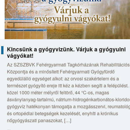
Kincsünk a gyógyvizünk. Várjuk a gyógyulni
vágyókat!
Az SZSZBVK Fehérgyarmati Tagkórházának Rehabilitációs
Központja és a minősített Fehérgyarmati Gyógyfürdő
egyedülálló egységet alkot: az orvosi szakértelem és a
természet gyógyító ereje itt kéz a kézben segíti a felépülést.
közel 1000 méter mélyről feltörő, 44 °C-os, magas
ásványianyag-tartalmú, nátrium-hidrogénkarbonátos-klorido
gyógyvíz hatékonyan támogatja a mozgásszervi, reumatológ
és ortopédiai betegségek kezelését, enyhíti a krónikus
nőgyógyászati panaszokat, […]