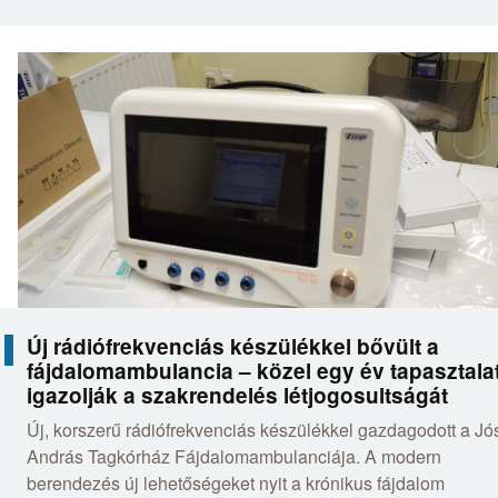
Új rádiófrekvenciás készülékkel bővült a
fájdalomambulancia – közel egy év tapasztala
igazolják a szakrendelés létjogosultságát
Új, korszerű rádiófrekvenciás készülékkel gazdagodott a Jó
András Tagkórház Fájdalomambulanciája. A modern
berendezés új lehetőségeket nyit a krónikus fájdalom