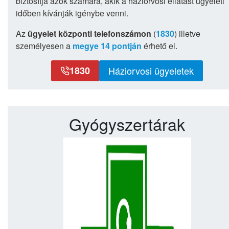
biztosítja azok számára, akik a háziorvosi ellátást ügyeleti
időben kívánják igénybe venni.
Az
ügyelet központi telefonszámon
(
1830
) illetve
személyesen a
megye 14 pontján
érhető el.
1830
Háziorvosi ügyeletek
Gyógyszertárak