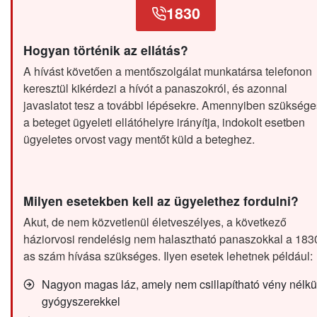
1830
Hogyan történik az ellátás?
A hívást követően a mentőszolgálat munkatársa telefonon
keresztül kikérdezi a hívót a panaszokról, és azonnal
javaslatot tesz a további lépésekre. Amennyiben szüksége
a beteget ügyeleti ellátóhelyre irányítja, indokolt esetben
ügyeletes orvost vagy mentőt küld a beteghez.
Milyen esetekben kell az ügyelethez fordulni?
Akut, de nem közvetlenül életveszélyes, a következő
háziorvosi rendelésig nem halasztható panaszokkal a 183
as szám hívása szükséges. Ilyen esetek lehetnek például:
Nagyon magas láz, amely nem csillapítható vény nélkü
gyógyszerekkel