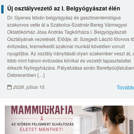
Új osztályvezető az I. Belgyógyászat élén
Dr. Gyenes István belgyógyász és gasztroenterológus
szakorvos vette át a Szabolcs-Szatmár-Bereg Vármegyei
Oktatókórház Jósa András Tagkórháza I. Belgyógyászati
Osztályának vezetését. Elődje, dr. Szegedi László főorvos t
évtizedes, kiemelkedő szakmai munkát követően vonult
nyugdíjba. Az osztály irányítását olyan szakember veszi át, 
több mint három évtizedes klinikai és vezetői tapasztalattal
érkezik Nyíregyházára. Pályafutása során Berettyóújfaluban
Debrecenben […]
2026. július 10.
Tovább