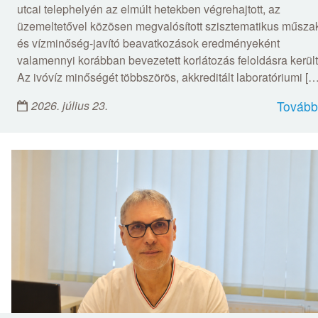
utcai telephelyén az elmúlt hetekben végrehajtott, az
üzemeltetővel közösen megvalósított szisztematikus műsza
és vízminőség-javító beavatkozások eredményeként
valamennyi korábban bevezetett korlátozás feloldásra került
Az ivóvíz minőségét többszörös, akkreditált laboratóriumi […
2026. július 23.
Tovább