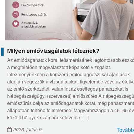
Milyen emlővizsgálatok léteznek?
Az emlődaganatok korai felismerésének legfontosabb eszk
a megfelelően megválasztott képalkotó vizsgálat.
Intézményünkben a korszerű emlődiagnosztikai ajánlások
alapján végezzük a vizsgálatokat, figyelembe véve az életko
az emlő szerkezetét, valamint az esetleges panaszokat is.
Népegészségügyi (szervezett) emlőszűrés A népegészségü
emlőszűrés célja az emlődaganatok korai, még panaszmen
állapotban történő felismerése. Magyarországon a 45–65 év
közötti hölgyek számára kétévente […]
2026. július 9.
Tovább