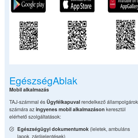
EgészségAblak
Mobil alkalmazás
TAJ-számmal és
Ügyfélkapuval
rendelkező állampolgárok
számára az
ingyenes mobil alkalmazáson
keresztül
elérhető szolgáltatások:
Egészségügyi dokumentumok
(leletek, ambuláns
lapok, zárójelentések)