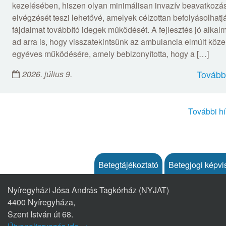
kezelésében, hiszen olyan minimálisan invazív beavatkozá
elvégzését teszi lehetővé, amelyek célzottan befolyásolhatj
fájdalmat továbbító idegek működését. A fejlesztés jó alkal
ad arra is, hogy visszatekintsünk az ambulancia elmúlt köze
egyéves működésére, amely bebizonyította, hogy a […]
2026. július 9.
Tovább
További hí
Betegtájékoztató
Betegjogi képvi
Nyíregyházi Jósa András Tagkórház (NYJAT)
4400 Nyíregyháza,
Szent István út 68.