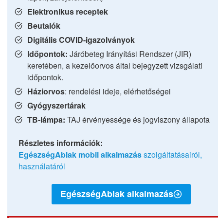
Elektronikus receptek
Beutalók
Digitális COVID-igazolványok
Időpontok:
Járóbeteg Irányítási Rendszer (JIR)
keretében, a kezelőorvos által bejegyzett vizsgálati
időpontok.
Háziorvos
: rendelési ideje, elérhetőségei
Gyógyszertárak
TB-lámpa:
TAJ érvényessége és jogviszony állapota
Részletes információk:
EgészségAblak mobil alkalmazás
szolgáltatásairól,
használatáról
EgészségAblak alkalmazás