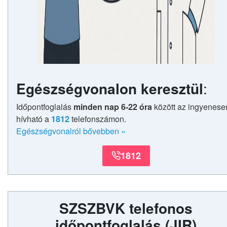
Egészségvonalon keresztül
:
Időpontfoglalás
minden nap 6-22 óra
között az ingyenese
hívható a
1812
telefonszámon.
Egészségvonalról bővebben
»
1812
SZSZBVK telefonos
időpontfoglalás
(JIR)