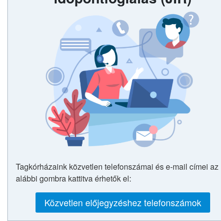
Tagkórházaink közvetlen telefonszámai és e-mail címei az
alábbi gombra kattitva érhetők el:
Közvetlen előjegyzéshez telefonszámok