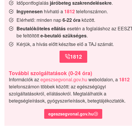
Időpontfoglalás
járóbeteg szakrendelésekre
.
Ingyenesen
hívható a
1812
telefonszámon.
Elérhető: minden nap
6-22 óra
között.
Beutalóköteles ellátás
esetén a foglaláshoz az EESZ
be feltöltött
e-beutaló szükséges
.
Kérjük, a hívás előtt készítse elő a TAJ számát.
1812
További szolgáltatások (0-24 óra)
Információk az
egeszsegvonal.gov.hu
weboldalon, a
1812
telefonszámon többek között: az egészségügyi
szolgáltatásokról, ellátásokról. Megtalálhatók a
betegségleírások, gyógyszerleírások, betegtájékoztatók.
egeszsegvonal.gov.hu