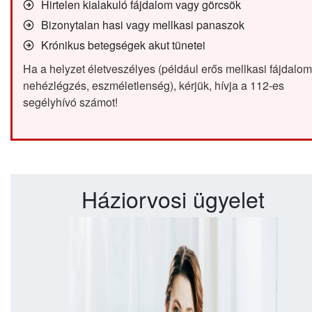
Hirtelen kialakuló fájdalom vagy görcsök
Bizonytalan hasi vagy mellkasi panaszok
Krónikus betegségek akut tünetei
Ha a helyzet életveszélyes (például erős mellkasi fájdalom
nehézlégzés, eszméletlenség), kérjük, hívja a 112-es
segélyhívó számot!
Háziorvosi ügyelet