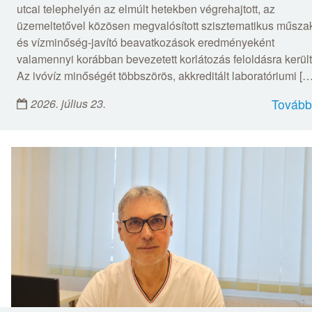
utcai telephelyén az elmúlt hetekben végrehajtott, az
üzemeltetővel közösen megvalósított szisztematikus műsza
és vízminőség-javító beavatkozások eredményeként
valamennyi korábban bevezetett korlátozás feloldásra került
Az ivóvíz minőségét többszörös, akkreditált laboratóriumi […
2026. július 23.
Tovább