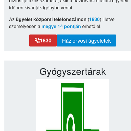
biztosítja azok számára, akik a háziorvosi ellátást ügyeleti
időben kívánják igénybe venni.
Az
ügyelet központi telefonszámon
(
1830
) illetve
személyesen a
megye 14 pontján
érhető el.
1830
Háziorvosi ügyeletek
Gyógyszertárak