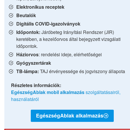
Elektronikus receptek
Beutalók
Digitális COVID-igazolványok
Időpontok:
Járóbeteg Irányítási Rendszer (JIR)
keretében, a kezelőorvos által bejegyzett vizsgálati
időpontok.
Háziorvos
: rendelési ideje, elérhetőségei
Gyógyszertárak
TB-lámpa:
TAJ érvényessége és jogviszony állapota
Részletes információk:
EgészségAblak mobil alkalmazás
szolgáltatásairól,
használatáról
EgészségAblak alkalmazás