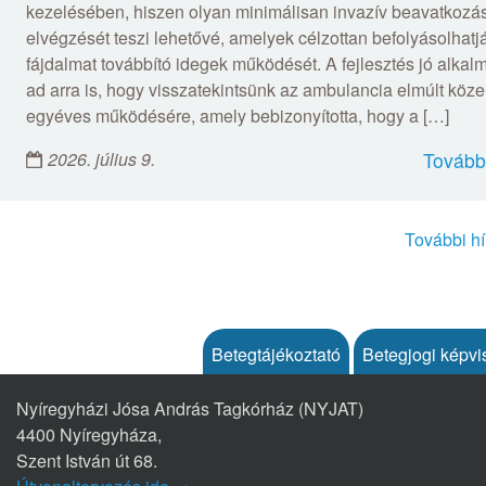
kezelésében, hiszen olyan minimálisan invazív beavatkozá
elvégzését teszi lehetővé, amelyek célzottan befolyásolhatj
fájdalmat továbbító idegek működését. A fejlesztés jó alkal
ad arra is, hogy visszatekintsünk az ambulancia elmúlt köze
egyéves működésére, amely bebizonyította, hogy a […]
2026. július 9.
Tovább
További hí
Betegtájékoztató
Betegjogi képvi
Nyíregyházi Jósa András Tagkórház (NYJAT)
4400 Nyíregyháza,
Szent István út 68.