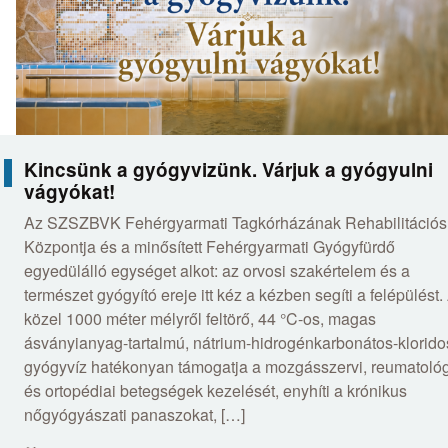
Kincsünk a gyógyvizünk. Várjuk a gyógyulni
vágyókat!
Az SZSZBVK Fehérgyarmati Tagkórházának Rehabilitációs
Központja és a minősített Fehérgyarmati Gyógyfürdő
egyedülálló egységet alkot: az orvosi szakértelem és a
természet gyógyító ereje itt kéz a kézben segíti a felépülést.
közel 1000 méter mélyről feltörő, 44 °C-os, magas
ásványianyag-tartalmú, nátrium-hidrogénkarbonátos-klorido
gyógyvíz hatékonyan támogatja a mozgásszervi, reumatológ
és ortopédiai betegségek kezelését, enyhíti a krónikus
nőgyógyászati panaszokat, […]