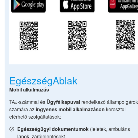
EgészségAblak
Mobil alkalmazás
TAJ-számmal és
Ügyfélkapuval
rendelkező állampolgárok
számára az
ingyenes mobil alkalmazáson
keresztül
elérhető szolgáltatások:
Egészségügyi dokumentumok
(leletek, ambuláns
lapok, zárójelentések)