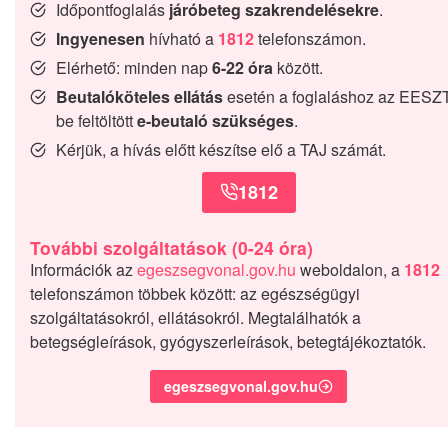
Időpontfoglalás
járóbeteg szakrendelésekre
.
Ingyenesen
hívható a
1812
telefonszámon.
Elérhető: minden nap
6-22 óra
között.
Beutalóköteles ellátás
esetén a foglaláshoz az EESZ
be feltöltött
e-beutaló szükséges
.
Kérjük, a hívás előtt készítse elő a TAJ számát.
1812
További szolgáltatások (0-24 óra)
Információk az
egeszsegvonal.gov.hu
weboldalon, a
1812
telefonszámon többek között: az egészségügyi
szolgáltatásokról, ellátásokról. Megtalálhatók a
betegségleírások, gyógyszerleírások, betegtájékoztatók.
egeszsegvonal.gov.hu