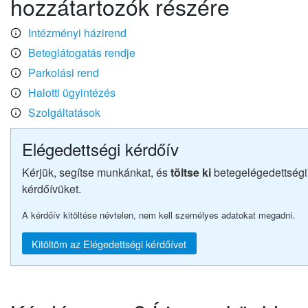
hozzátartozók részére
Intézményi házirend
Beteglátogatás rendje
Parkolási rend
Halotti ügyintézés
Szolgáltatások
Elégedettségi kérdőív
Kérjük, segítse munkánkat, és
töltse ki
betegelégedettségi
kérdőívüket.
A kérdőív kitöltése névtelen, nem kell személyes adatokat megadni.
Kitöltöm az Elégedettségi kérdőívet