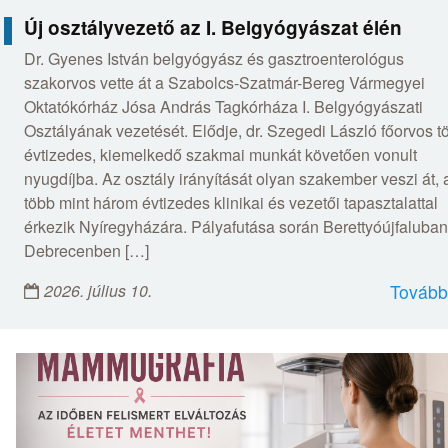
Új osztályvezető az I. Belgyógyászat élén
Dr. Gyenes István belgyógyász és gasztroenterológus
szakorvos vette át a Szabolcs-Szatmár-Bereg Vármegyei
Oktatókórház Jósa András Tagkórháza I. Belgyógyászati
Osztályának vezetését. Elődje, dr. Szegedi László főorvos t
évtizedes, kiemelkedő szakmai munkát követően vonult
nyugdíjba. Az osztály irányítását olyan szakember veszi át, 
több mint három évtizedes klinikai és vezetői tapasztalattal
érkezik Nyíregyházára. Pályafutása során Berettyóújfaluban
Debrecenben […]
2026. július 10.
Tovább