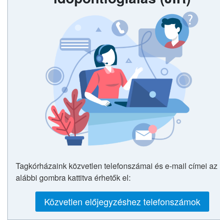
Tagkórházaink közvetlen telefonszámai és e-mail címei az
alábbi gombra kattitva érhetők el:
Közvetlen előjegyzéshez telefonszámok