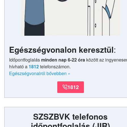
Egészségvonalon keresztül
:
Időpontfoglalás
minden nap 6-22 óra
között az ingyenese
hívható a
1812
telefonszámon.
Egészségvonalról bővebben
»
1812
SZSZBVK telefonos
időpontfoglalás
(JIR)