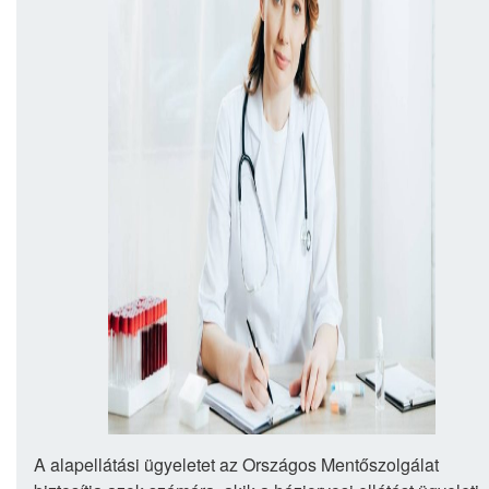
A alapellátási ügyeletet az Országos Mentőszolgálat