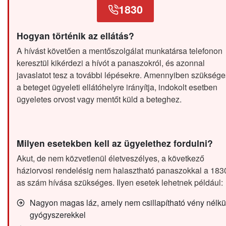
1830
Hogyan történik az ellátás?
A hívást követően a mentőszolgálat munkatársa telefonon
keresztül kikérdezi a hívót a panaszokról, és azonnal
javaslatot tesz a további lépésekre. Amennyiben szüksége
a beteget ügyeleti ellátóhelyre irányítja, indokolt esetben
ügyeletes orvost vagy mentőt küld a beteghez.
Milyen esetekben kell az ügyelethez fordulni?
Akut, de nem közvetlenül életveszélyes, a következő
háziorvosi rendelésig nem halasztható panaszokkal a 183
as szám hívása szükséges. Ilyen esetek lehetnek például:
Nagyon magas láz, amely nem csillapítható vény nélkü
gyógyszerekkel