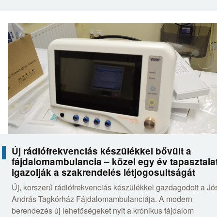
Új rádiófrekvenciás készülékkel bővült a
fájdalomambulancia – közel egy év tapasztala
igazolják a szakrendelés létjogosultságát
Új, korszerű rádiófrekvenciás készülékkel gazdagodott a Jó
András Tagkórház Fájdalomambulanciája. A modern
berendezés új lehetőségeket nyit a krónikus fájdalom