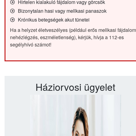
Hirtelen kialakuló fájdalom vagy görcsök
Bizonytalan hasi vagy mellkasi panaszok
Krónikus betegségek akut tünetei
Ha a helyzet életveszélyes (például erős mellkasi fájdalom
nehézlégzés, eszméletlenség), kérjük, hívja a 112-es
segélyhívó számot!
Háziorvosi ügyelet