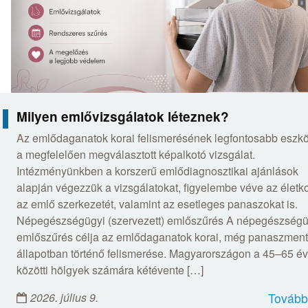
Milyen emlővizsgálatok léteznek?
Az emlődaganatok korai felismerésének legfontosabb eszk
a megfelelően megválasztott képalkotó vizsgálat.
Intézményünkben a korszerű emlődiagnosztikai ajánlások
alapján végezzük a vizsgálatokat, figyelembe véve az életko
az emlő szerkezetét, valamint az esetleges panaszokat is.
Népegészségügyi (szervezett) emlőszűrés A népegészségü
emlőszűrés célja az emlődaganatok korai, még panaszmen
állapotban történő felismerése. Magyarországon a 45–65 év
közötti hölgyek számára kétévente […]
2026. július 9.
Tovább